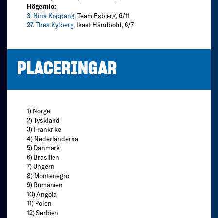
Högernio:
3. Nina Koppang
, Team Esbjerg, 6/11
27. Thea Kylberg
, Ikast Håndbold, 6/7
PLACERINGAR
1) Norge
2) Tyskland
3) Frankrike
4) Nederländerna
5) Danmark
6) Brasilien
7) Ungern
8) Montenegro
9) Rumänien
10) Angola
11) Polen
12) Serbien