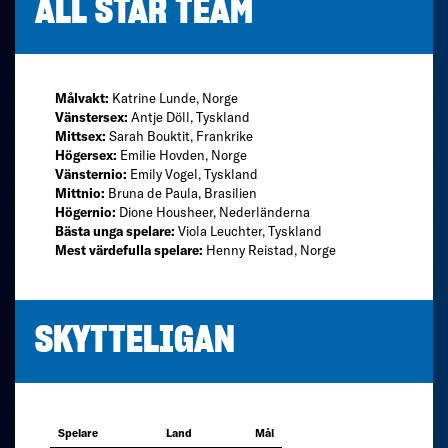
ALL STAR TEAM
Målvakt:
Katrine Lunde, Norge
Vänstersex:
Antje Döll, Tyskland
Mittsex:
Sarah Bouktit, Frankrike
Högersex:
Emilie Hovden, Norge
Vänsternio:
Emily Vogel, Tyskland
Mittnio:
Bruna de Paula, Brasilien
Högernio:
Dione Housheer, Nederländerna
Bästa unga spelare:
Viola Leuchter, Tyskland
Mest värdefulla spelare:
Henny Reistad, Norge
SKYTTELIGAN
Spelare
Land
Mål