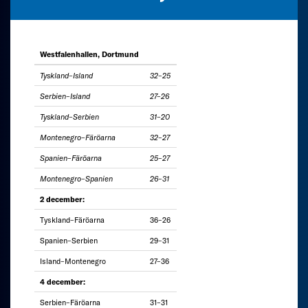
Westfalenhallen, Dortmund
Tyskland–Island
32–25
Serbien–Island
27–26
Tyskland–Serbien
31–20
Montenegro–Färöarna
32–27
Spanien–Färöarna
25–27
Montenegro–Spanien
26–31
2 december:
Tyskland–Färöarna
36–26
Spanien–Serbien
29–31
Island–Montenegro
27–36
4 december:
Serbien–Färöarna
31–31