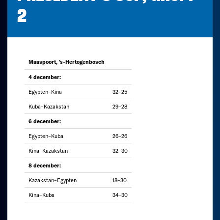
2
Maaspoort, ’s-Hertogenbosch
4 december:
Egypten–Kina
32–25
Kuba–Kazakstan
29–28
6 december:
Egypten–Kuba
26–26
Kina–Kazakstan
32–30
8 december:
Kazakstan–Egypten
18–30
Kina–Kuba
34–30