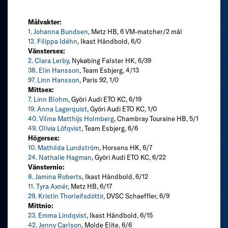
Målvakter:
1. Johanna Bundsen
, Metz HB, 6 VM-matcher/2 mål
12. Filippa Idéhn
, Ikast Håndbold, 6/0
Vänstersex:
2. Clara Lerby
, Nykøbing Falster HK, 6/39
38. Elin Hansson
, Team Esbjerg, 4/13
97. Linn Hansson
, Paris 92, 1/0
Mittsex:
7. Linn Blohm
, Györi Audi ETO KC, 6/19
19. Anna Lagerquist
, Györi Audi ETO KC, 1/0
40. Vilma Matthijs Holmberg
, Chambray Touraine HB, 5/1
49. Olivia Löfqvist
, Team Esbjerg, 6/6
Högersex:
10. Mathilda Lundström
, Horsens HK, 6/7
24. Nathalie Hagman
, Györi Audi ETO KC, 6/22
Vänsternio:
8. Jamina Roberts
, Ikast Håndbold, 6/12
11. Tyra Axnér
, Metz HB, 6/17
29. Kristin Thorleifsdóttir
, DVSC Schaeffler, 6/9
Mittnio:
23. Emma Lindqvist
, Ikast Håndbold, 6/15
42. Jenny Carlson
, Molde Elite, 6/6