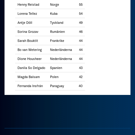
Henny Reistad
Norge
55
Lorena Tellez
Kuba
54
Antje Döll
Tyskland
49
Sorina Grozav
Rumänien
46
Sarah Bouktit
Frankrike
44
Bo van Wetering
Nederländerna
44
Dione Housheer
Nederländerna
44
Danila So Delgado
Spanien
43
Magda Balsam
Polen
42
Fernanda Insfrán
Paraguay
40