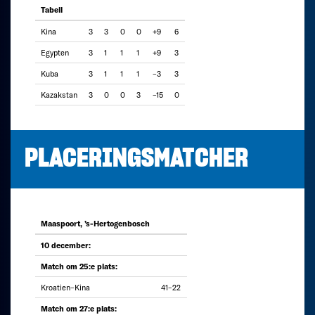
Tabell
Kina
3
3
0
0
+9
6
Egypten
3
1
1
1
+9
3
Kuba
3
1
1
1
–3
3
Kazakstan
3
0
0
3
–15
0
PLACERINGSMATCHER
Maaspoort, ’s-Hertogenbosch
10 december:
Match om 25:e plats:
Kroatien–Kina
41–22
Match om 27:e plats: