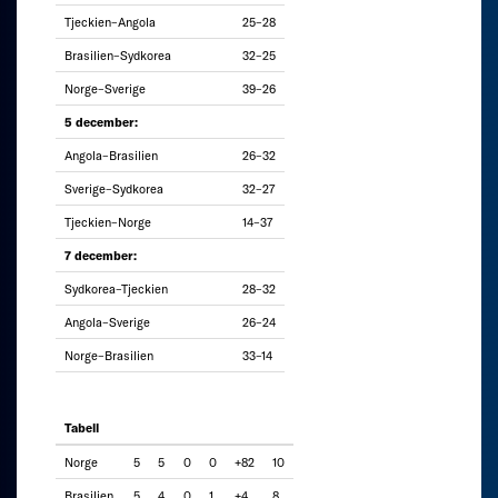
Tjeckien–Angola
25–28
Brasilien–Sydkorea
32–25
Norge–Sverige
39–26
5 december:
Angola–Brasilien
26–32
Sverige–Sydkorea
32–27
Tjeckien–Norge
14–37
7 december:
Sydkorea–Tjeckien
28–32
Angola–Sverige
26–24
Norge–Brasilien
33–14
Tabell
Norge
5
5
0
0
+82
10
Brasilien
5
4
0
1
+4
8