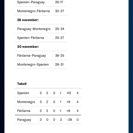
Spanien–Paraguay
26–17
Montenegro–Färöarna
32–27
28 november:
Paraguay–Montenegro
25–34
Spanien–Färöarna
25–27
30 november:
Färöarna–Paraguay
36–25
Montenegro–Spanien
26–31
Tabell
Spanien
3
2
0
1
+12
4
Montenegro
3
2
0
1
+9
4
Färöarna
3
2
0
1
+8
4
Paraguay
3
0
0
3
–29
0