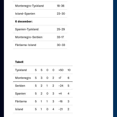
Montenegro–Tyskland
18–36
Island–Spanien
23–30
6 december:
Spanien–Tyskland
25–29
Montenegro–Serbien
33–17
Färöarna–Island
30–33
Tabell
Tyskland
5
5
0
0
+50
10
Montenegro
5
3
0
2
+7
6
Serbien
5
2
1
2
–24
5
Spanien
5
2
0
3
+4
4
Färöarna
5
1
1
3
–16
3
Island
5
1
0
4
–21
2