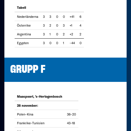
Tabell
Nederländerna
3
3
0
0
+41
6
Österrike
3
2
0
3
+1
4
Argentina
3
1
0
2
+2
2
Egypten
3
0
0
1
–44
0
GRUPP F
Maaspoort, ’s-Hertogenbosch
28 november:
Polen–Kina
36–20
Frankrike–Tunisien
43–18