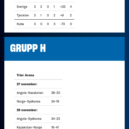
Sverige
3
2
0
1
+33
4
Tjeckien
3
1
0
2
+9
2
Kuba
3
0
0
3
–73
0
GRUPP H
Trier Arena
27 november:
Angola–Kazakstan
38–20
Norge–Sydkorea
34–19
29 november:
Angola–Sydkorea
34–23
Kazakstan–Norge
16–41