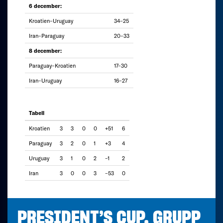
6 december:
Kroatien–Uruguay
34–25
Iran–Paraguay
20–33
8 december:
Paraguay–Kroatien
17–30
Iran–Uruguay
16–27
Tabell
Kroatien
3
3
0
0
+51
6
Paraguay
3
2
0
1
+3
4
Uruguay
3
1
0
2
–1
2
Iran
3
0
0
3
–53
0
PRESIDENT’S CUP, GRUPP