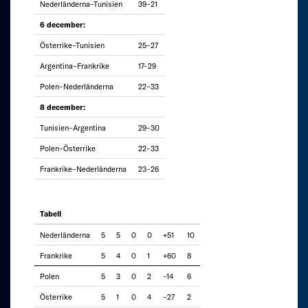
Nederländerna–Tunisien
39–21
6 december:
Österrike–Tunisien
25–27
Argentina–Frankrike
17–29
Polen–Nederländerna
22–33
8 december:
Tunisien–Argentina
29–30
Polen–Österrike
22–33
Frankrike–Nederländerna
23–26
Tabell
Nederländerna
5
5
0
0
+51
10
Frankrike
5
4
0
1
+60
8
Polen
5
3
0
2
–14
6
Österrike
5
1
0
4
–27
2