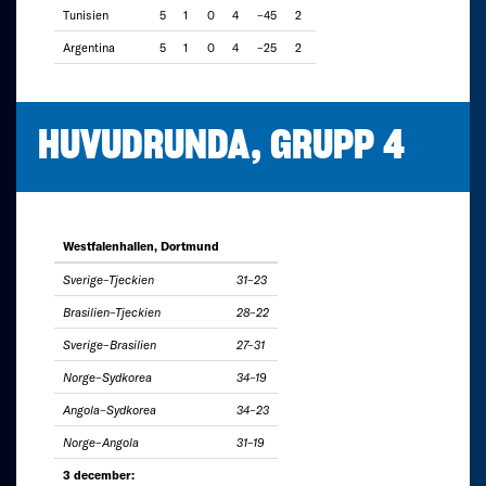
Tunisien
5
1
0
4
–45
2
Argentina
5
1
0
4
–25
2
HUVUDRUNDA, GRUPP 4
Westfalenhallen, Dortmund
Sverige–Tjeckien
31–23
Brasilien–Tjeckien
28–22
Sverige–Brasilien
27–31
Norge–Sydkorea
34–19
Angola–Sydkorea
34–23
Norge–Angola
31–19
3 december: