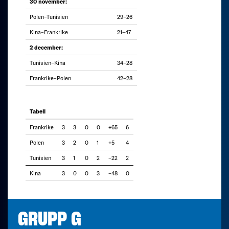
30 november:
Polen–Tunisien
29–26
Kina–Frankrike
21–47
2 december:
Tunisien–Kina
34–28
Frankrike–Polen
42–28
Tabell
Frankrike
3
3
0
0
+65
6
Polen
3
2
0
1
+5
4
Tunisien
3
1
0
2
–22
2
Kina
3
0
0
3
–48
0
GRUPP G