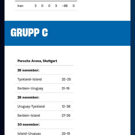
Iran
3
0
0
3
–68
0
GRUPP C
Porsche Arena, Stuttgart
26 november:
Tyskland–Island
32–25
Serbien–Uruguay
31–19
28 november:
Uruguay–Tyskland
12–38
Serbien–Island
27–26
30 november:
Island–Uruguay
33–19