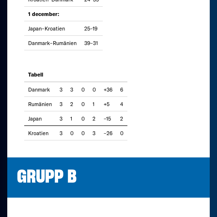
1 december:
Japan–Kroatien
25–19
Danmark–Rumänien
39–31
Tabell
Danmark
3
3
0
0
+36
6
Rumänien
3
2
0
1
+5
4
Japan
3
1
0
2
–15
2
Kroatien
3
0
0
3
–26
0
GRUPP B