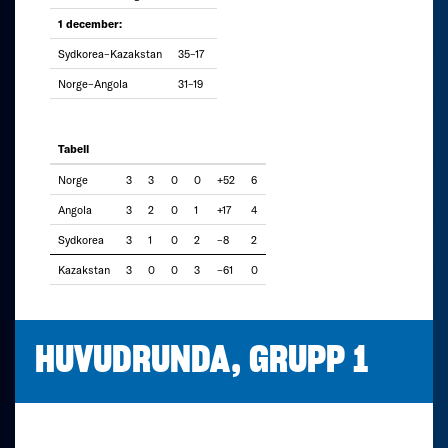
1 december:
Sydkorea–Kazakstan
35–17
Norge–Angola
31–19
Tabell
Norge
3
3
0
0
+52
6
Angola
3
2
0
1
+17
4
Sydkorea
3
1
0
2
–8
2
Kazakstan
3
0
0
3
–61
0
HUVUDRUNDA, GRUPP 1