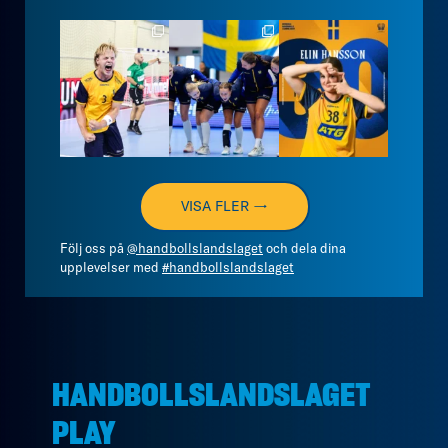
handbollslandslaget
handbollslandslaget
handbollslandslaget
Aug 7
Aug 7
Aug 7
VISA FLER →
Följ oss på
@handbollslandslaget
och dela dina
upplevelser med
#handbollslandslaget
HANDBOLLSLANDSLAGET
PLAY