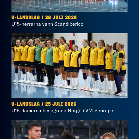
U-LANDSLAG
/
26 JULI 2026
U18-herrarna vann Scandiberico
U-LANDSLAG
/
25 JULI 2026
U18-damerna besegrade Norge i VM-genrepet