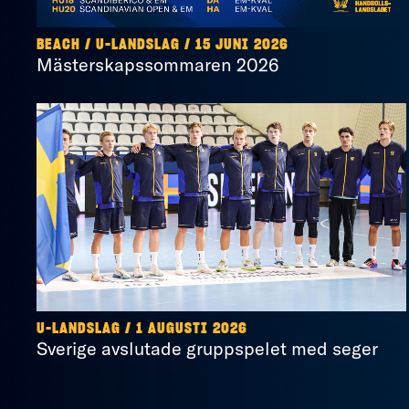
BEACH
/
U-LANDSLAG
/
15 JUNI 2026
Mästerskapssommaren 2026
U-LANDSLAG
/
1 AUGUSTI 2026
Sverige avslutade gruppspelet med seger