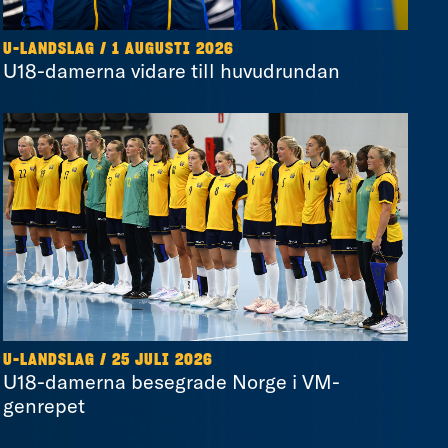
U-LANDSLAG
/
1 AUGUSTI 2026
U18-damerna vidare till huvudrundan
U-LANDSLAG
/
25 JULI 2026
U18-damerna besegrade Norge i VM-
genrepet