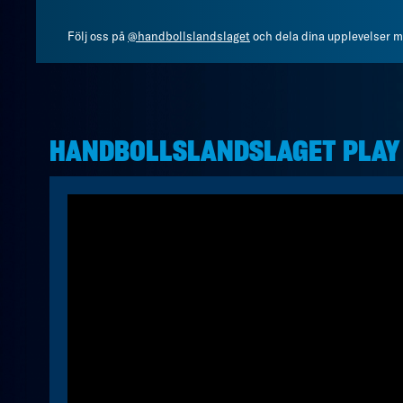
Följ oss på
@handbollslandslaget
och dela dina upplevelser 
HANDBOLLSLANDSLAGET PLAY