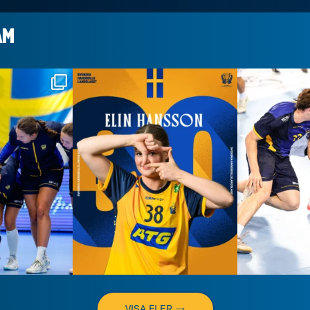
AM
dslaget
handbollslandslaget
handbo
 7
Aug 7
VISA FLER →