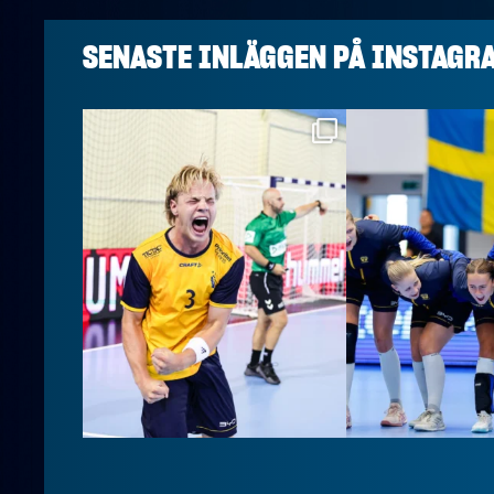
SENASTE INLÄGGEN PÅ
INSTAGR
handbollslandslaget
handbollslan
Aug 7
Aug