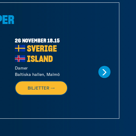
PER
26 NOVEMBER 18.15
28 NOVEMBER 17.
SVERIGE
SVERIG
ISLAND
ISLAND
Damer
Damer
Baltiska hallen, Malmö
Halmstad Arena
BILJETTER →
BILJETTER →