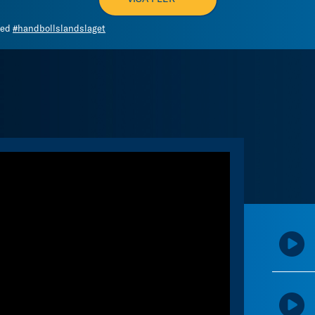
med
#handbollslandslaget