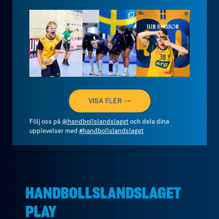
handbollslandslaget
handbollslandslaget
handbollslandslaget
Aug 7
Aug 7
Aug 7
VISA FLER →
Följ oss på
@handbollslandslaget
och dela dina
upplevelser med
#handbollslandslaget
HANDBOLLSLANDSLAGET
PLAY