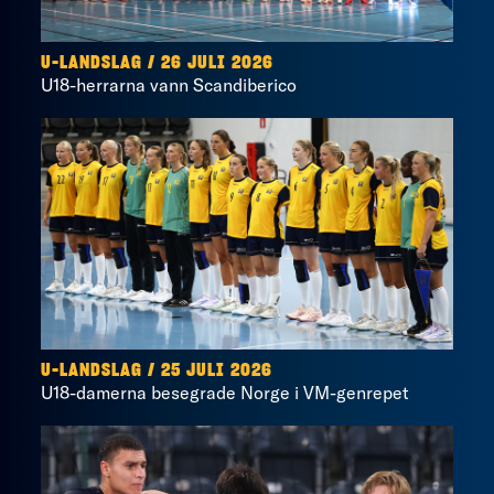
U-LANDSLAG
/
26 JULI 2026
U18-herrarna vann Scandiberico
U-LANDSLAG
/
25 JULI 2026
U18-damerna besegrade Norge i VM-genrepet