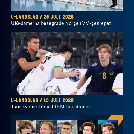
U-LANDSLAG
/
25 JULI 2026
U18-damerna besegrade Norge i VM-genrepet
U-LANDSLAG
/
19 JULI 2026
Tung svensk förlust i EM-finaldramat