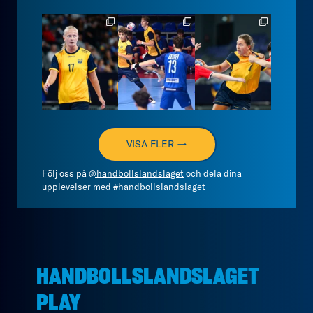
handbollslandslaget
handbollslandslaget
handbollslandslaget
Aug 4
Aug 4
Aug 3
VISA FLER →
Följ oss på
@handbollslandslaget
och dela dina
upplevelser med
#handbollslandslaget
HANDBOLLSLANDSLAGET
PLAY