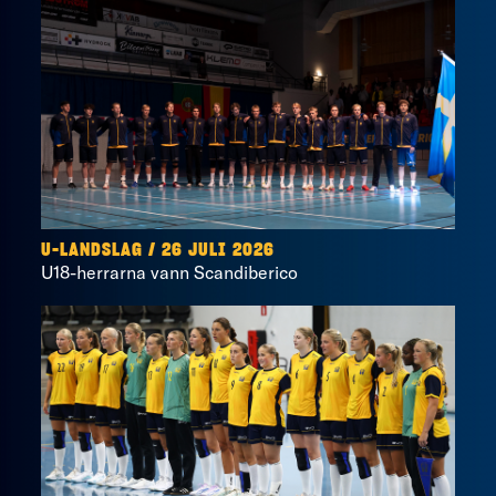
U-LANDSLAG
/
26 JULI 2026
U18-herrarna vann Scandiberico