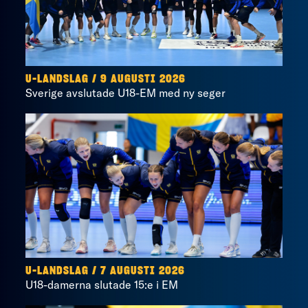
U-LANDSLAG
/
9 AUGUSTI 2026
Sverige avslutade U18-EM med ny seger
U-LANDSLAG
/
7 AUGUSTI 2026
U18-damerna slutade 15:e i EM