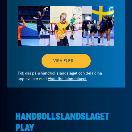
handbollslandslaget
handbollslandslaget
handbollslandslaget
Aug 9
Aug 7
Aug 7
VISA FLER →
Följ oss på
@handbollslandslaget
och dela dina
upplevelser med
#handbollslandslaget
HANDBOLLSLANDSLAGET
PLAY