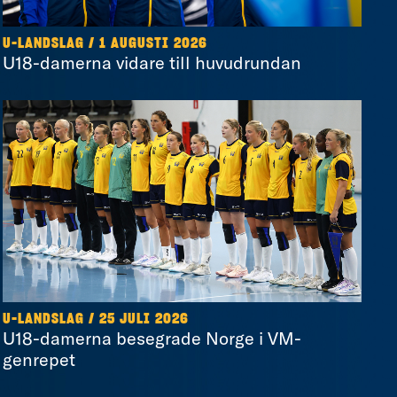
U-LANDSLAG
/
1 AUGUSTI 2026
U18-damerna vidare till huvudrundan
U-LANDSLAG
/
25 JULI 2026
U18-damerna besegrade Norge i VM-
genrepet