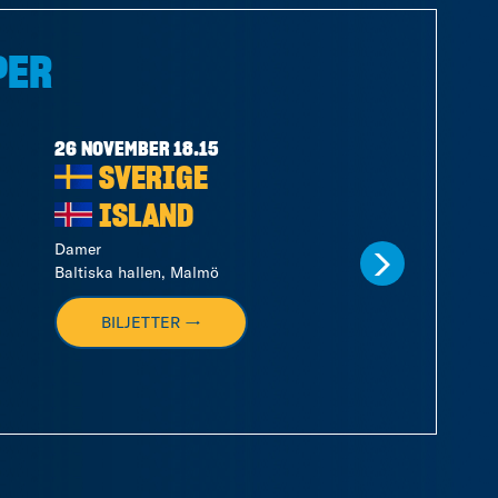
PER
26 NOVEMBER 18.15
28 NOVEMBER 17.
SVERIGE
SVERIG
ISLAND
ISLAND
Damer
Damer
Baltiska hallen, Malmö
Halmstad Arena
BILJETTER →
BILJETTER →