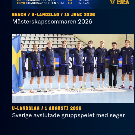
BEACH
/
U-LANDSLAG
/
15 JUNI 2026
Mästerskapssommaren 2026
U-LANDSLAG
/
1 AUGUSTI 2026
Sverige avslutade gruppspelet med seger