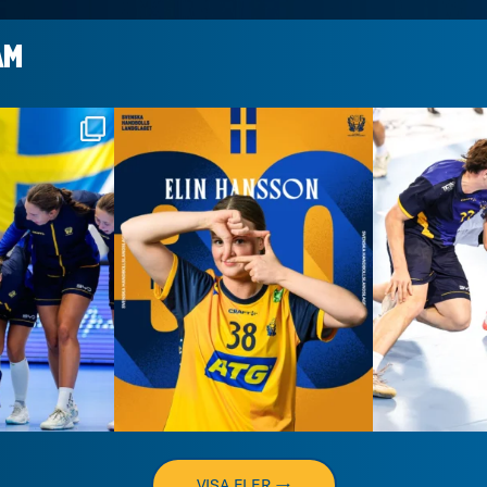
AM
dslaget
handbollslandslaget
handbo
 7
Aug 7
VISA FLER →