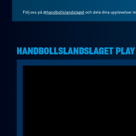
Följ oss på
@handbollslandslaget
och dela dina upplevelser 
HANDBOLLSLANDSLAGET PLAY