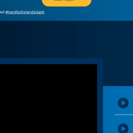
med
#handbollslandslaget