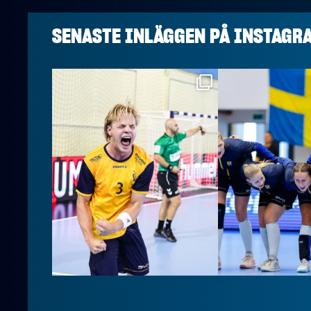
SENASTE INLÄGGEN PÅ
INSTAGR
handbollslandslaget
handbollslan
Aug 7
Aug