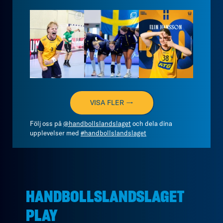
handbollslandslaget
handbollslandslaget
handbollslandslaget
Aug 7
Aug 7
Aug 7
VISA FLER →
Följ oss på
@handbollslandslaget
och dela dina
upplevelser med
#handbollslandslaget
HANDBOLLSLANDSLAGET
PLAY