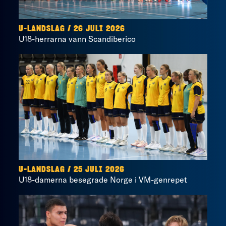
U-LANDSLAG
/
26 JULI 2026
U18-herrarna vann Scandiberico
U-LANDSLAG
/
25 JULI 2026
U18-damerna besegrade Norge i VM-genrepet