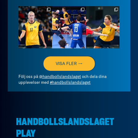
handbollslandslaget
handbollslandslaget
handbollslandslaget
Aug 4
Aug 4
Aug 3
VISA FLER →
Följ oss på
@handbollslandslaget
och dela dina
upplevelser med
#handbollslandslaget
HANDBOLLSLANDSLAGET
PLAY