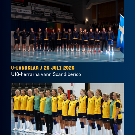
U-LANDSLAG
/
26 JULI 2026
U18-herrarna vann Scandiberico