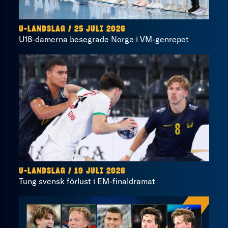
U-LANDSLAG
/
25 JULI 2026
U18-damerna besegrade Norge i VM-genrepet
U-LANDSLAG
/
19 JULI 2026
Tung svensk förlust i EM-finaldramat