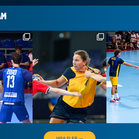
AM
dslaget
handbollslandslaget
handbo
 4
Aug 3
VISA FLER →