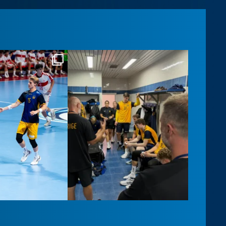
llslandslaget
handbollslandslaget
Aug 3
Aug 1