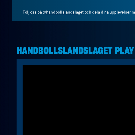
Följ oss på
@handbollslandslaget
och dela dina upplevelser 
HANDBOLLSLANDSLAGET PLAY