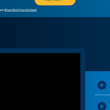
med
#handbollslandslaget