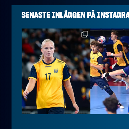
SENASTE INLÄGGEN PÅ
INSTAGR
handbollslandslaget
handbollslan
Aug 4
Aug