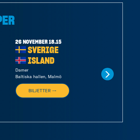
PER
26 NOVEMBER 18.15
28 NOVEMBER 17.
SVERIGE
SVERIG
ISLAND
ISLAND
Damer
Damer
Baltiska hallen, Malmö
Halmstad Arena
BILJETTER →
BILJETTER →