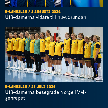
U-LANDSLAG
/
1 AUGUSTI 2026
U18-damerna vidare till huvudrundan
U-LANDSLAG
/
25 JULI 2026
U18-damerna besegrade Norge i VM-
genrepet