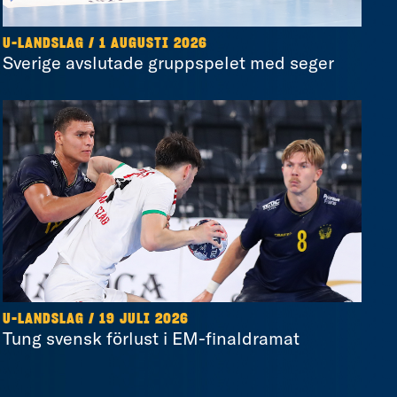
U-LANDSLAG
/
1 AUGUSTI 2026
Sverige avslutade gruppspelet med seger
U-LANDSLAG
/
19 JULI 2026
Tung svensk förlust i EM-finaldramat