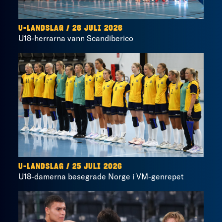
U-LANDSLAG
/
26 JULI 2026
U18-herrarna vann Scandiberico
U-LANDSLAG
/
25 JULI 2026
U18-damerna besegrade Norge i VM-genrepet