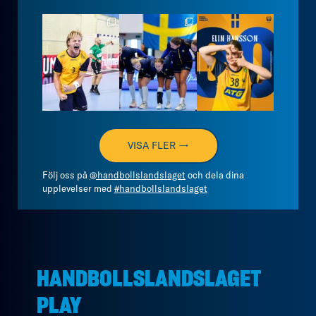
handbollslandslaget
handbollslandslaget
handbollslandslaget
Aug 7
Aug 7
Aug 7
VISA FLER →
Följ oss på
@handbollslandslaget
och dela dina
upplevelser med
#handbollslandslaget
HANDBOLLSLANDSLAGET
PLAY