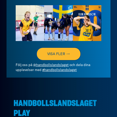
handbollslandslaget
handbollslandslaget
handbollslandslaget
Aug 7
Aug 7
Aug 7
VISA FLER →
Följ oss på
@handbollslandslaget
och dela dina
upplevelser med
#handbollslandslaget
HANDBOLLSLANDSLAGET
PLAY