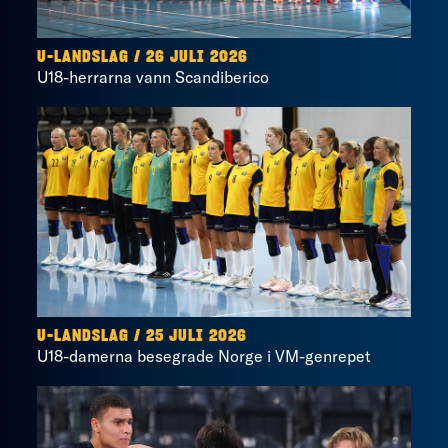
U-LANDSLAG
/
26 JULI 2026
U18-herrarna vann Scandiberico
U-LANDSLAG
/
25 JULI 2026
U18-damerna besegrade Norge i VM-genrepet