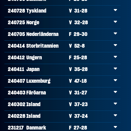
240728
Tyskland
V 31-28
240725
Norge
V 32-28
240705
Nederländerna
F 29-30
240414
Storbritannien
V 52-8
240412
Ungern
F 25-28
240411
Japan
V 35-28
240407
Luxemburg
V 47-18
240403
Färöarna
V 31-27
240302
Island
V 37-23
240228
Island
V 37-24
231217
Danmark
F 27-28