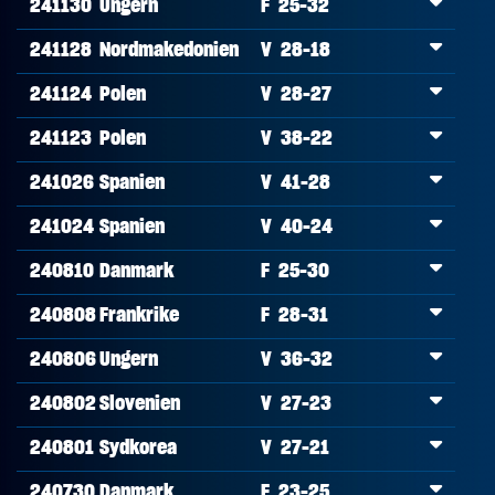
241130
Ungern
F 25-32
241128
Nordmakedonien
V 28-18
241124
Polen
V 28-27
241123
Polen
V 38-22
241026
Spanien
V 41-28
241024
Spanien
V 40-24
240810
Danmark
F 25-30
240808
Frankrike
F 28-31
240806
Ungern
V 36-32
240802
Slovenien
V 27-23
240801
Sydkorea
V 27-21
240730
Danmark
F 23-25