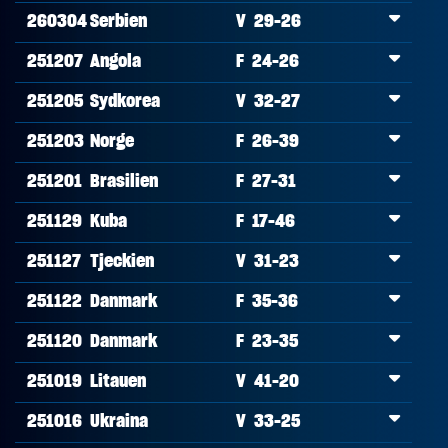
260304
Serbien
V 29-26
251207
Angola
F 24-26
251205
Sydkorea
V 32-27
251203
Norge
F 26-39
251201
Brasilien
F 27-31
251129
Kuba
F 17-46
251127
Tjeckien
V 31-23
251122
Danmark
F 35-36
251120
Danmark
F 23-35
251019
Litauen
V 41-20
251016
Ukraina
V 33-25