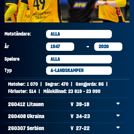
Motståndare:
-
År
Spelare
Typ
Matcher:
1 070
|
Segrar:
470
|
Oavgjorda:
86
|
Förluster:
514
|
Målskillnad:
23 619
-
23 090
260412
Litauen
V 39-18
260408
Ukraina
V 34-23
260307
Serbien
V 27-22