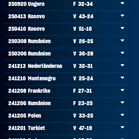
250920
Ungern
F 32-34
250413
Kosovo
V 43-24
250410
Kosovo
V 51-16
250308
Rumänien
V 26-25
250306
Rumänien
V 36-28
241213
Nederländerna
V 32-31
241210
Montenegro
V 25-24
241208
Frankrike
F 27-31
241206
Rumänien
F 23-25
241205
Polen
V 33-25
241201
Turkiet
V 47-19