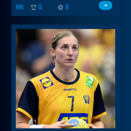
H6
5
5
→