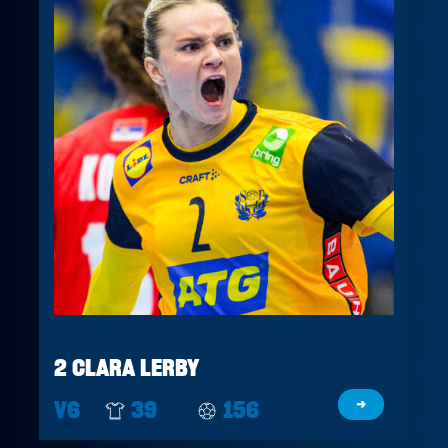
2 CLARA LERBY
V6
39
156
→