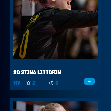
20 STINA LITTORIN
MV
2
0
→