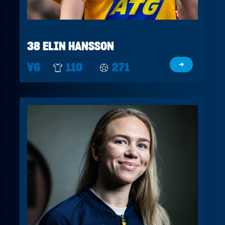
38 ELIN HANSSON
V6
110
271
→