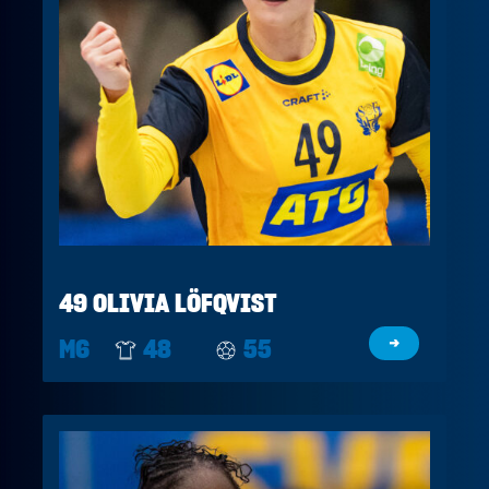
49 OLIVIA LÖFQVIST
M6
48
55
→