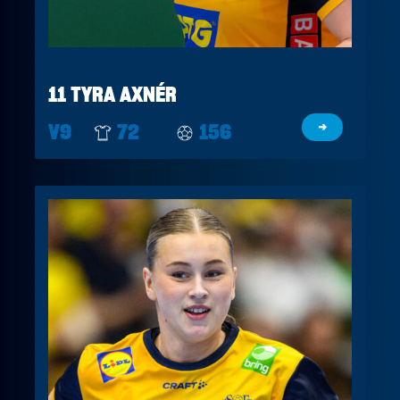
11 TYRA AXNÉR
V9
72
156
→