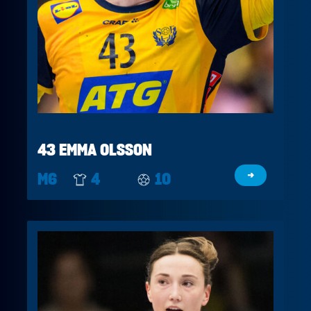
43 EMMA OLSSON
M6
4
10
→