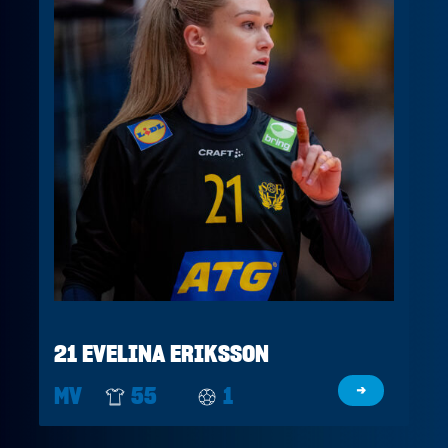
21 EVELINA ERIKSSON
MV
55
1
→