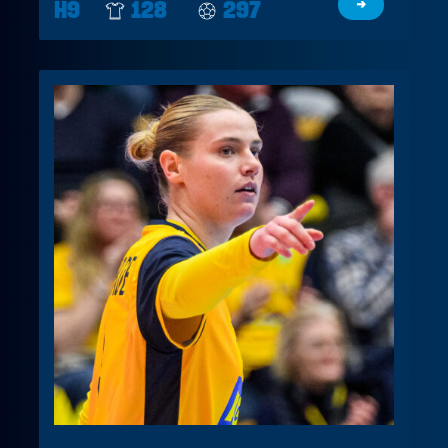
H9
128
297
→