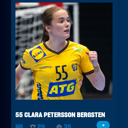
55 CLARA PETERSSON BERGSTEN
H6
20
35
→