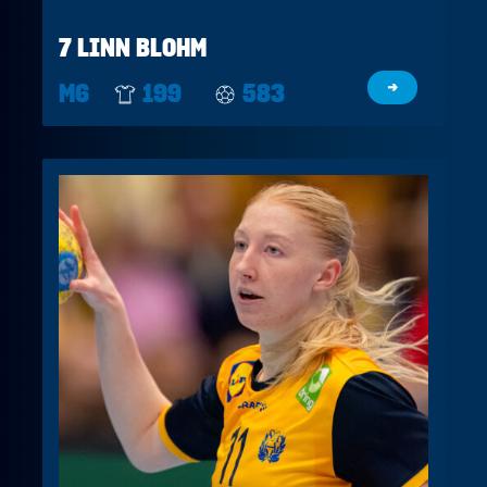
7 LINN BLOHM
M6
199
583
→