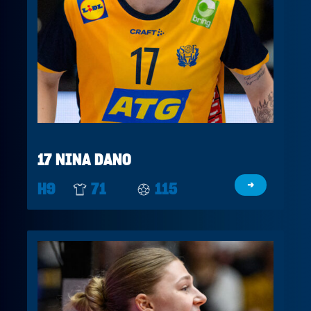
17 NINA DANO
H9
71
115
→