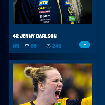
42 JENNY CARLSON
M9
95
246
→