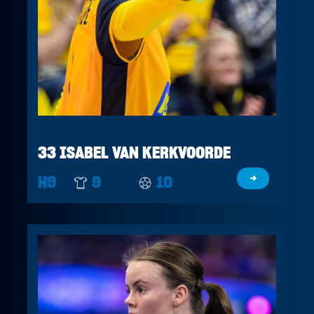
33 ISABEL VAN KERKVOORDE
H9
9
10
→