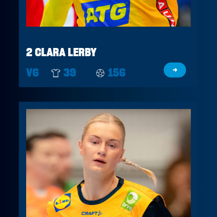
2 CLARA LERBY
V6
39
156
→