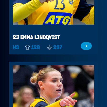
23 EMMA LINDQVIST
H9
128
297
→