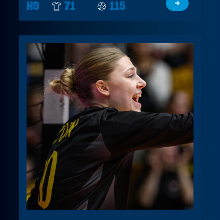
H9
71
115
→