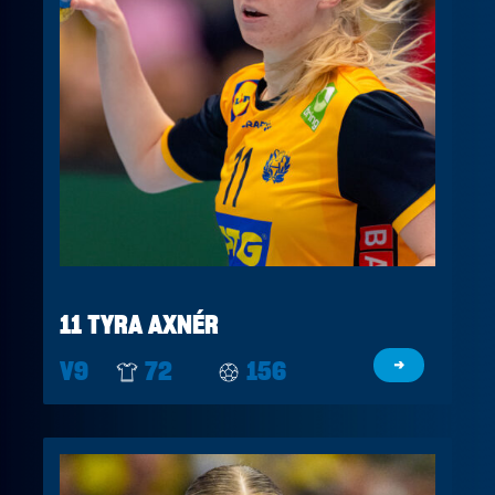
11 TYRA AXNÉR
V9
72
156
→