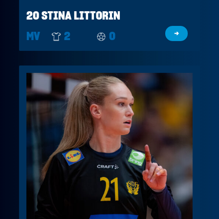
20 STINA LITTORIN
MV
2
0
→