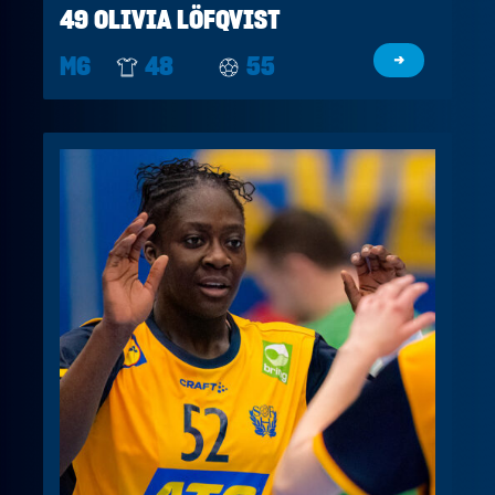
49 OLIVIA LÖFQVIST
M6
48
55
→