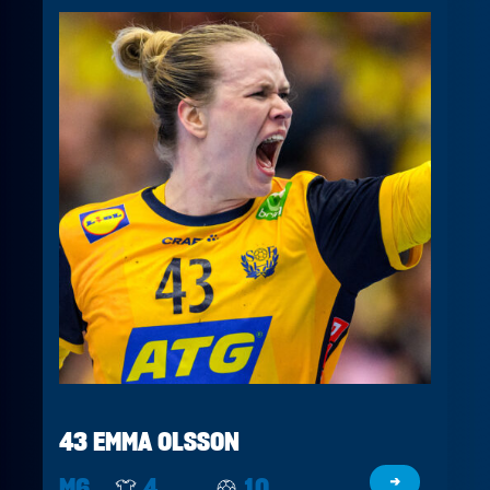
43 EMMA OLSSON
M6
4
10
→