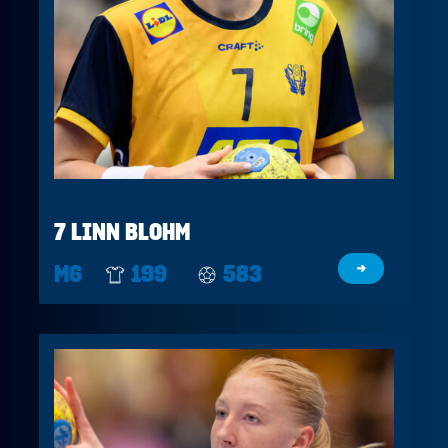
7 LINN BLOHM
M6
199
583
→