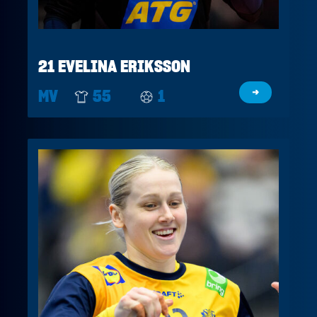
21 EVELINA ERIKSSON
MV
55
1
→