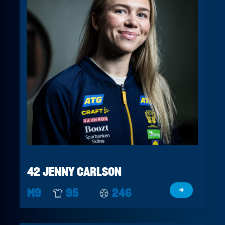
42 JENNY CARLSON
M9
95
246
→