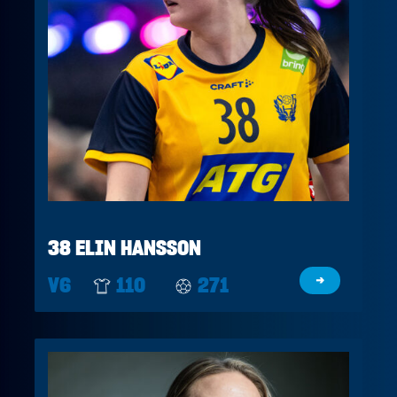
38 ELIN HANSSON
V6
110
271
→