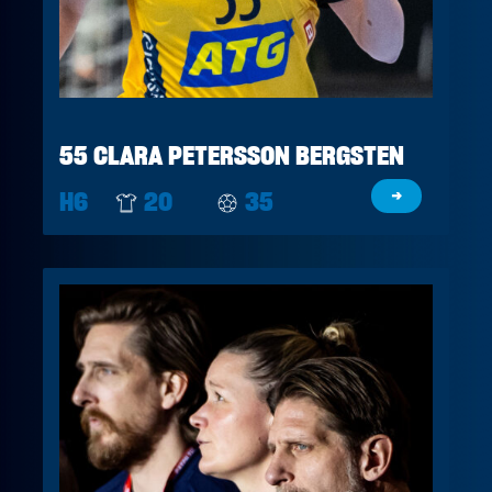
55 CLARA PETERSSON BERGSTEN
H6
20
35
→