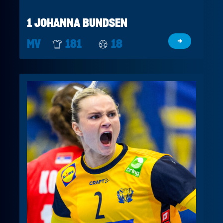
1 JOHANNA BUNDSEN
MV
181
18
→