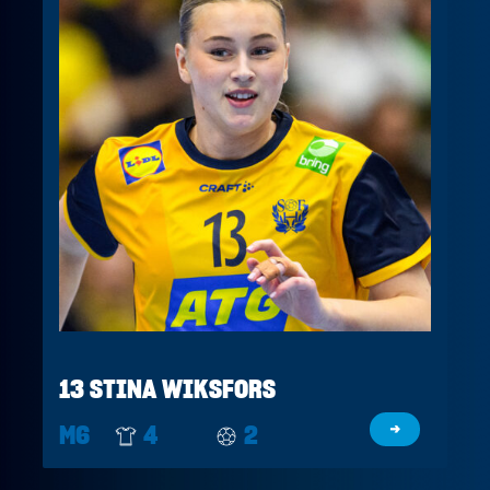
13 STINA WIKSFORS
M6
4
2
→