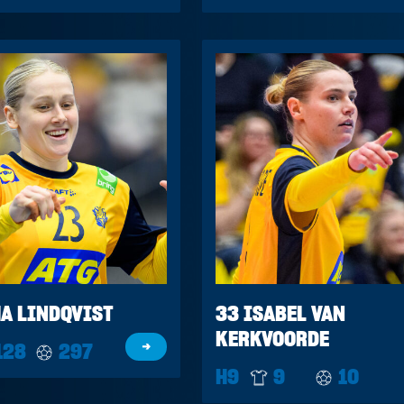
A LINDQVIST
33 ISABEL VAN
KERKVOORDE
128
297
→
H9
9
10