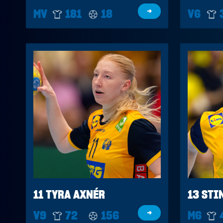
MV
181
18
→
V6
11 TYRA AXNÉR
13 STI
V9
72
156
→
M6