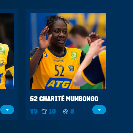
52 CHARITÉ MUMBONGO
→
V9
10
8
→