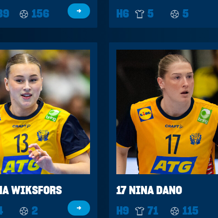
39
156
→
H6
5
5
NA WIKSFORS
17 NINA DANO
4
2
→
H9
71
115