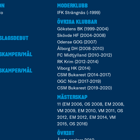
ON
MODERKLUBB
io
IFK Strängnäs (–1999)
ÖVRIGA KLUBBAR
Gökstens BK (1999–2004)
Skövde HF (2004–2008)
SLAGSDEBUT
Odense GOG (2007)
Ålborg DH (2008–2010)
SKAMPER/MÅL
FC Midtjylland (2010–2012)
RK Krim (2012–2014)
Viborg HK (2014)
SKAMPER/MÅL
CSM Bukarest (2014–2017)
OGC Nice (2017–2019)
CSM Bukarest (2019–2020)
MÄSTERSKAP
11 (EM 2006, OS 2008, EM 2008,
VM 2009, EM 2010, VM 2011, OS
2012, EM 2012, EM 2014, VM
2015, OS 2016)
ÖVRIGT