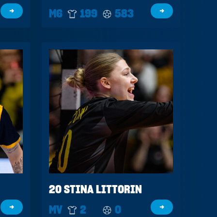
→
M6
199
583
→
20 STINA LITTORIN
→
MV
2
0
→