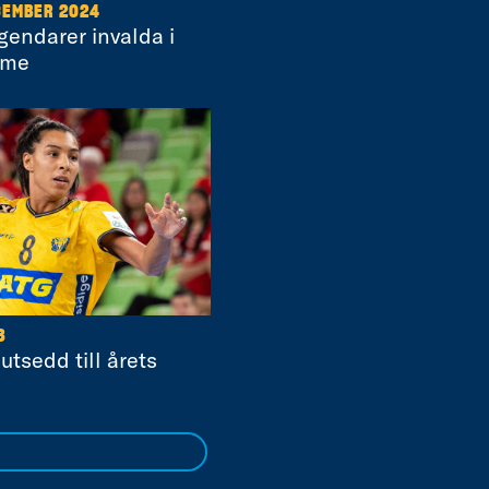
CEMBER 2024
gendarer invalda i
ame
3
tsedd till årets