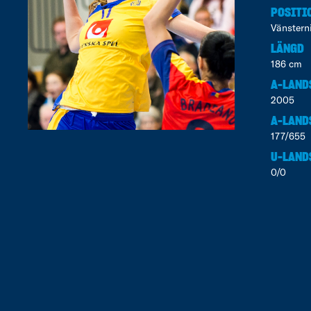
POSITI
Vänstern
LÄNGD
186 cm
A-LAND
2005
A-LAND
177/655
U-LAND
0/0