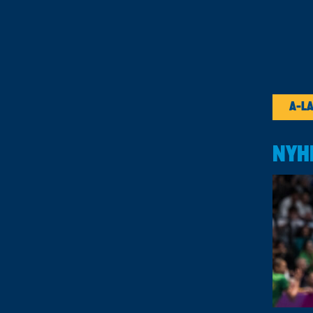
A-L
NYH