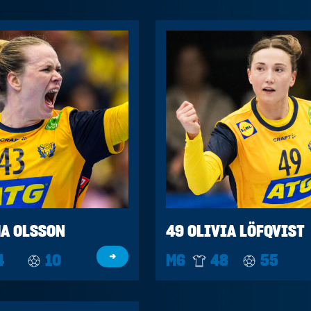
A OLSSON
49 OLIVIA LÖFQVIST
4
10
→
M6
48
55