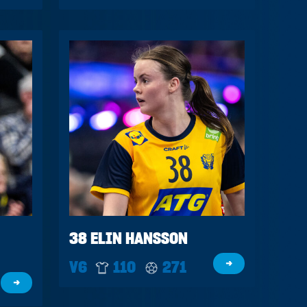
38 ELIN HANSSON
V6
110
271
→
→