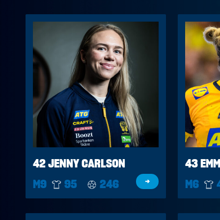
42 JENNY CARLSON
43 EMM
M9
95
246
→
M6