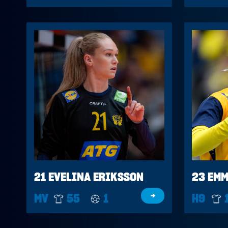
21 EVELINA ERIKSSON
23 EMM
MV
55
1
→
H9