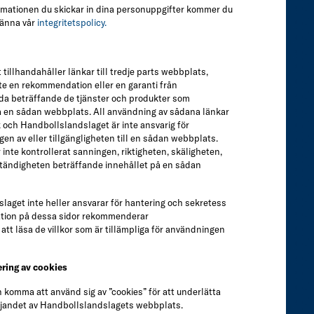
formationen du skickar in dina personuppgifter kommer du
känna vår
integritetspolicy.
illhandahåller länkar till tredje parts webbplats,
te en rekommendation eller en garanti från
da beträffande de tjänster och produkter som
via en sådan webbplats. All användning av sådana länkar
 och Handbollslandslaget är inte ansvarig för
en av eller tillgängligheten till en sådan webbplats.
inte kontrollerat sanningen, riktigheten, skäligheten,
lständigheten beträffande innehållet på en sådan
aget inte heller ansvarar för hantering och sekretess
mation på dessa sidor rekommenderar
tt läsa de villkor som är tillämpliga för användningen
ring av cookies
komma att använd sig av ”cookies” för att underlätta
jandet av Handbollslandslagets webbplats.