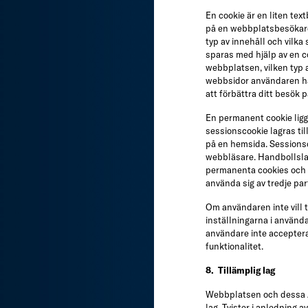
En cookie är en liten te
på en webbplatsbesökares
typ av innehåll och vilk
sparas med hjälp av en c
webbplatsen, vilken typ
webbsidor användaren ha
att förbättra ditt besök
En permanent cookie ligg
sessionscookie lagras til
på en hemsida. Sessions
webbläsare. Handbollsla
permanenta cookies och 
använda sig av tredje par
Om användaren inte vill t
inställningarna i använd
användare inte accepter
funktionalitet.
8. Tillämplig lag
Webbplatsen och dessa A
lag. Tvister i anledning