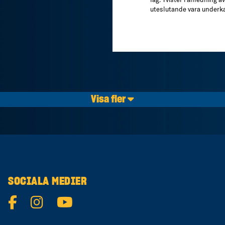
uteslutande vara underka
Visa fler
SOCIALA MEDIER