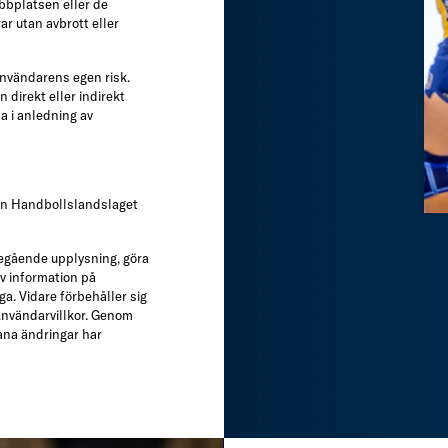
bbplatsen eller de
ar utan avbrott eller
nvändarens egen risk.
 direkt eller indirekt
a i anledning av
an Handbollslandslaget
regående upplysning, göra
av information på
. Vidare förbehåller sig
Användarvillkor. Genom
ana ändringar har