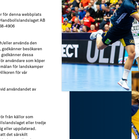
er för denna webbplats
 Handbollslandslaget AB
768-4906
h/eller använda den
en, godkänner besökaren
 godkänner dessa
 För användare som köper
seanmälan för landskamper
llkoren för vår
g vid användandet av
ör från källor som
lslandslaget eller tredje
tig eller uppdaterad.
tt det särskilt