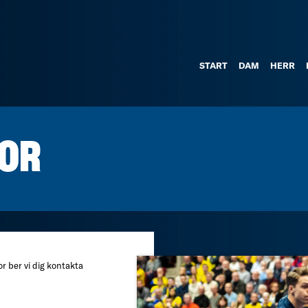
START
DAM
HERR
OR
r ber vi dig kontakta