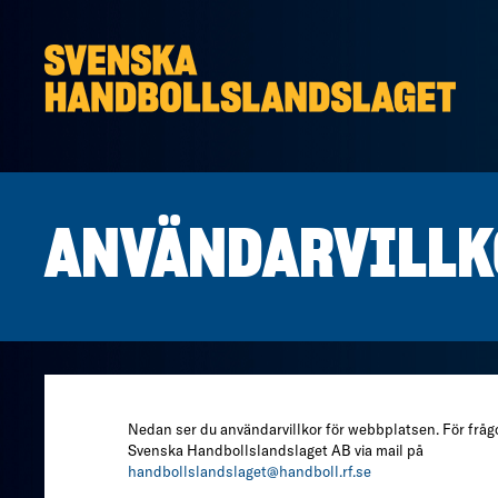
Hoppa till innehåll
ANVÄNDARVILLK
Nedan ser du användarvillkor för webbplatsen. För frågo
Svenska Handbollslandslaget AB via mail på
handbollslandslaget@handboll.rf.se