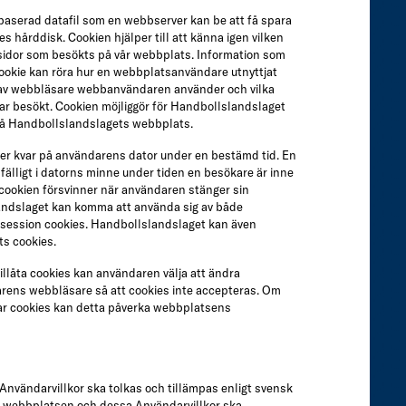
xtbaserad datafil som en webbserver kan be att få spara
 hårddisk. Cookien hjälper till att känna igen vilken
a sidor som besökts på vår webbplats. Information som
ookie kan röra hur en webbplatsanvändare utnyttjat
 av webbläsare webbanvändaren använder och vilka
r besökt. Cookien möjliggör för Handbollslandslaget
 på Handbollslandslagets webbplats.
er kvar på användarens dator under en bestämd tid. En
lfälligt i datorns minne under tiden en besökare är inne
cookien försvinner när användaren stänger sin
ndslaget kan komma att använda sig av både
session cookies. Handbollslandslaget kan även
ts cookies.
illåta cookies kan användaren välja att ändra
arens webbläsare så att cookies inte accepteras. Om
ar cookies kan detta påverka webbplatsens
nvändarvillkor ska tolkas och tillämpas enligt svensk
 av webbplatsen och dessa Användarvillkor ska