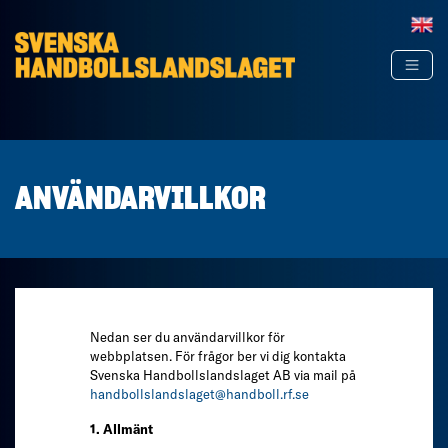
Hoppa till innehåll
ANVÄNDARVILLKOR
Nedan ser du användarvillkor för
webbplatsen. För frågor ber vi dig kontakta
Svenska Handbollslandslaget AB via mail på
handbollslandslaget@handboll.rf.se
1. Allmänt