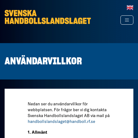
Hoppa till innehåll
ANVÄNDARVILLKOR
Nedan ser du användarvillkor för
webbplatsen. För frågor ber vi dig kontakta
Svenska Handbollslandslaget AB via mail på
handbollslandslaget@handboll.rf.se
1. Allmänt