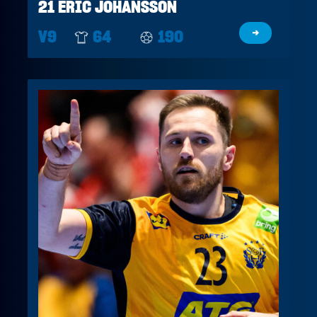
21 ERIC JOHANSSON
V9
64
190
→