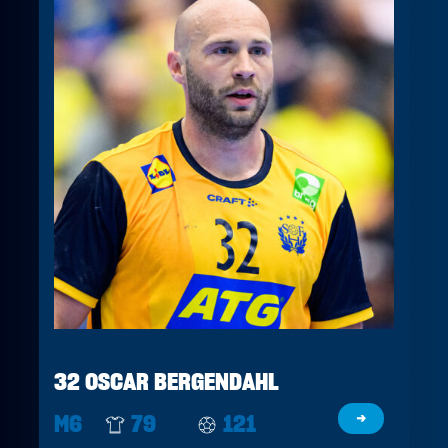
32 OSCAR BERGENDAHL
M6
79
121
→