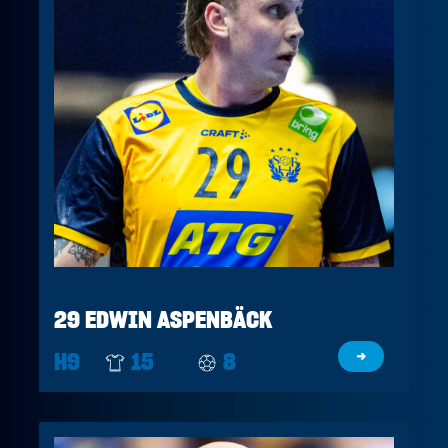
29 EDWIN ASPENBÄCK
H9
15
8
→