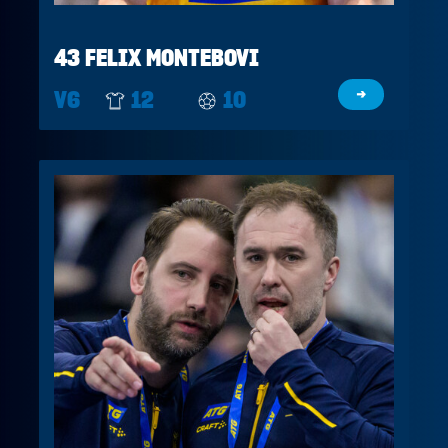
43 FELIX MONTEBOVI
V6
12
10
→