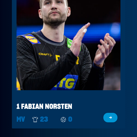
1 FABIAN NORSTEN
MV
23
0
→