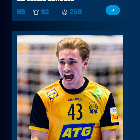
H9
92
256
→