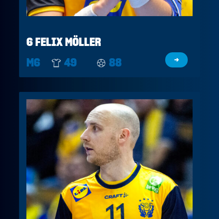
6 FELIX MÖLLER
M6
49
88
→