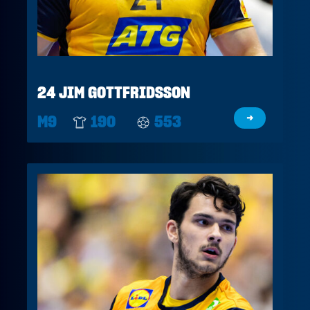
24 JIM GOTTFRIDSSON
M9
190
553
→