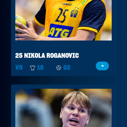
25 NIKOLA ROGANOVIC
V9
18
62
→