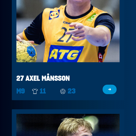
27 AXEL MÅNSSON
M9
11
23
→