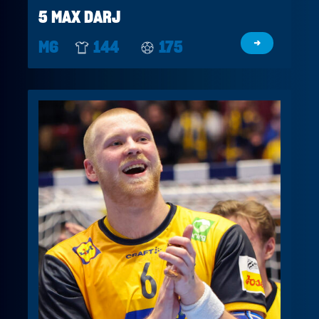
5 MAX DARJ
M6
144
175
→