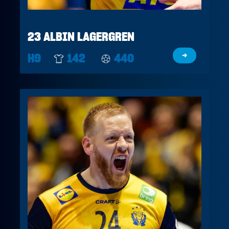
23 ALBIN LAGERGREN
H9
142
440
→