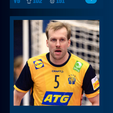
V9
102
191