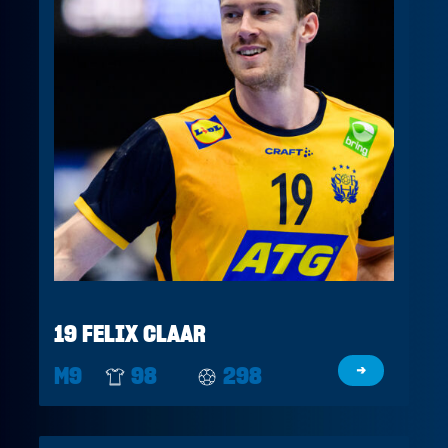
19 FELIX CLAAR
M9
98
298
→