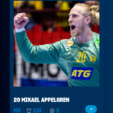
20 MIKAEL APPELGREN
MV
115
2
→