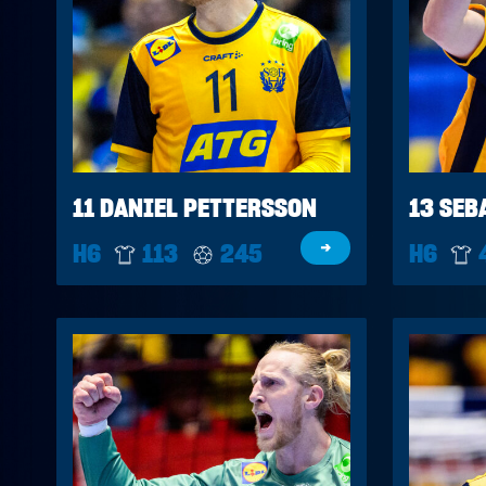
11 DANIEL PETTERSSON
13 SEB
H6
113
245
→
H6