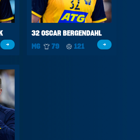
K
32 OSCAR BERGENDAHL
→
M6
79
121
→