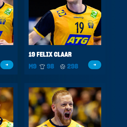
19 FELIX CLAAR
→
M9
98
298
→