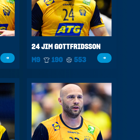
24 JIM GOTTFRIDSSON
→
M9
190
553
→