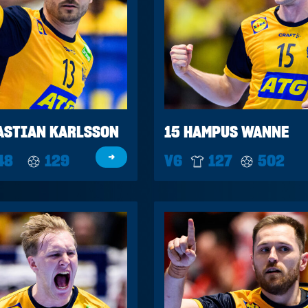
ASTIAN KARLSSON
15 HAMPUS WANNE
48
129
→
V6
127
502