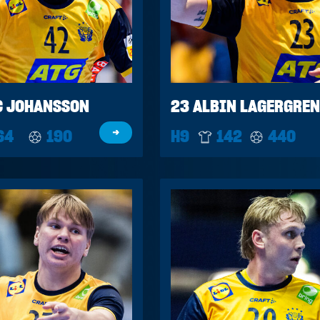
C JOHANSSON
23 ALBIN LAGERGREN
64
190
→
H9
142
440