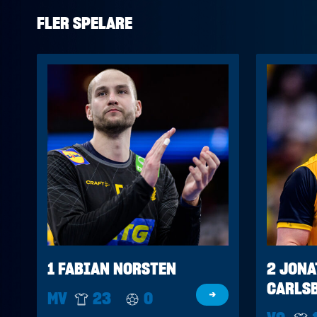
FLER SPELARE
1 FABIAN NORSTEN
2 JON
CARLS
MV
23
0
→