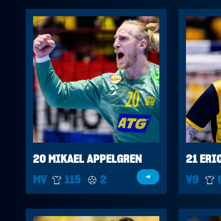
20 MIKAEL APPELGREN
21 ERI
MV
115
2
→
V9