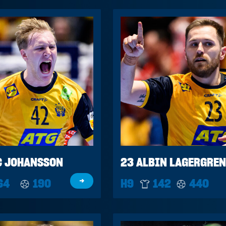
C JOHANSSON
23 ALBIN LAGERGREN
64
190
→
H9
142
440