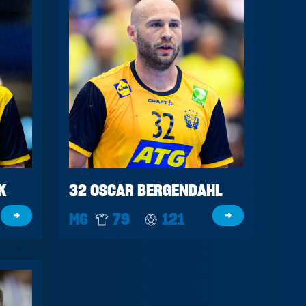
K
32 OSCAR BERGENDAHL
→
M6
79
121
→