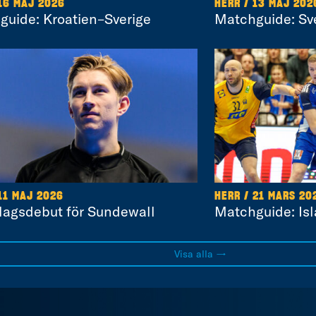
 16 MAJ 2026
HERR / 13 MAJ 202
guide: Kroatien–Sverige
Matchguide: Sv
11 MAJ 2026
HERR / 21 MARS 20
lagsdebut för Sundewall
Matchguide: Is
Visa alla →