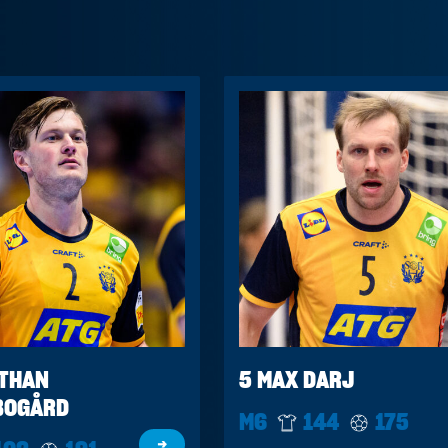
ATHAN
5 MAX DARJ
BOGÅRD
M6
144
175
→