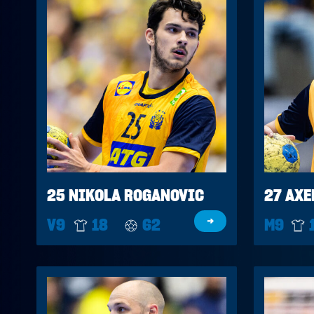
25 NIKOLA ROGANOVIC
27 AXE
V9
18
62
→
M9