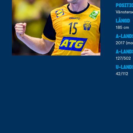
POSITI
Vänsters
LÄNGD
185 cm
A-LAND
2017 (mo
A-LAND
127/502
U-LAND
42/112