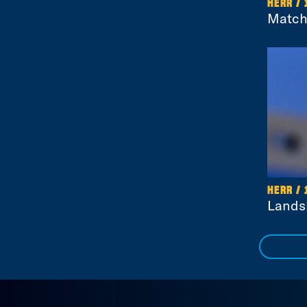
HERR /
Match
HERR / 
Lands