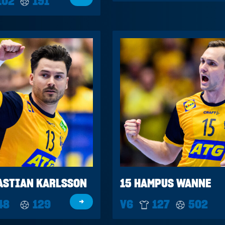
102
191
ASTIAN KARLSSON
15 HAMPUS WANNE
48
129
→
V6
127
502