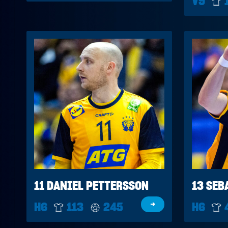
V9
11 DANIEL PETTERSSON
13 SEB
H6
113
245
→
H6