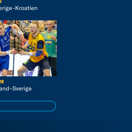
6
erige–Kroatien
26
land–Sverige