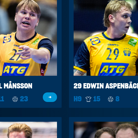
L MÅNSSON
29 EDWIN ASPENBÄC
11
23
→
H9
15
8