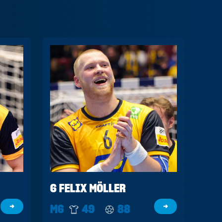
6 FELIX MÖLLER
→
M6
49
88
→