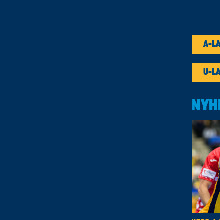
A-L
U-L
NYH