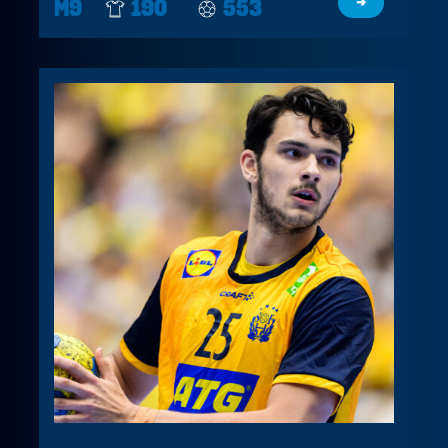
M9
190
553
→