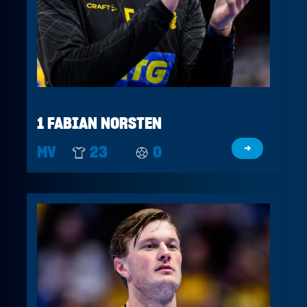
1 FABIAN NORSTEN
MV
23
0
→