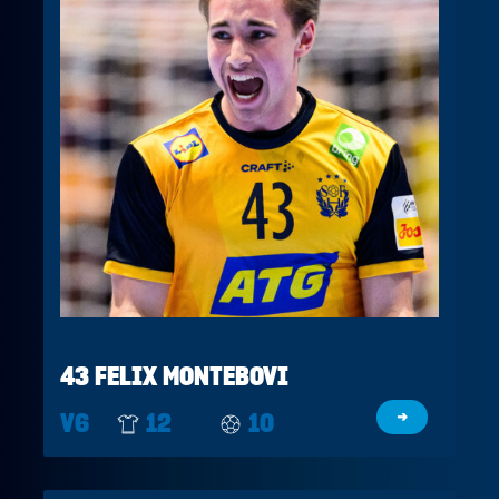
43 FELIX MONTEBOVI
V6
12
10
→