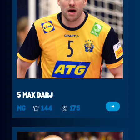
5 MAX DARJ
M6
144
175
→