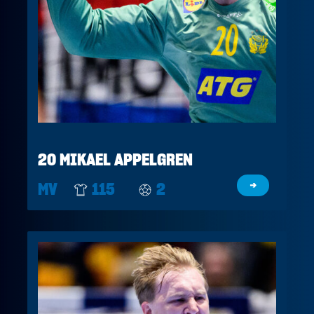
20 MIKAEL APPELGREN
MV
115
2
→