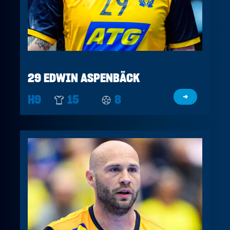
29 EDWIN ASPENBÄCK
H9
15
8
→