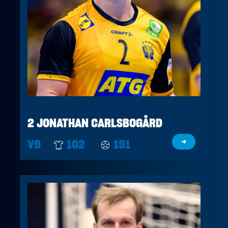
2 JONATHAN CARLSBOGÅRD
V9
102
191
→