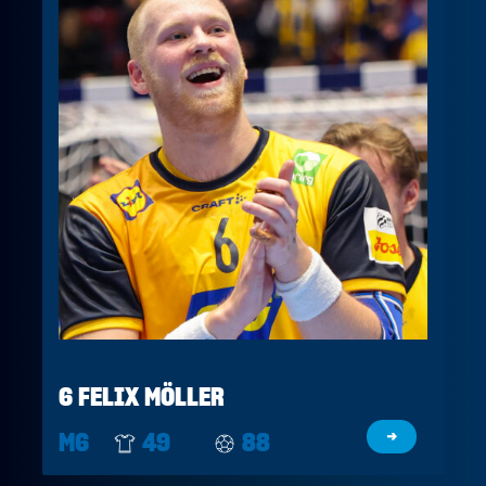
6 FELIX MÖLLER
M6
49
88
→