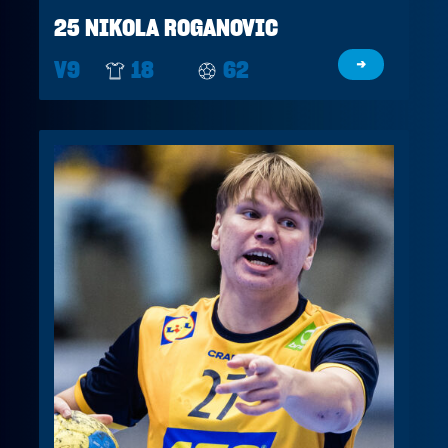
25 NIKOLA ROGANOVIC
V9
18
62
→