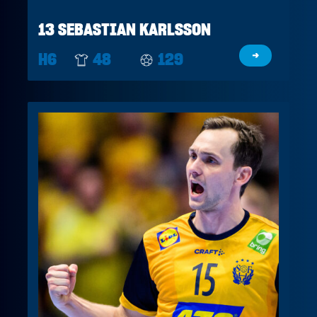
13 SEBASTIAN KARLSSON
H6
48
129
→