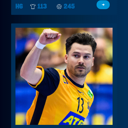
H6
113
245
→