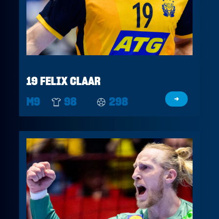
19 FELIX CLAAR
M9
98
298
→