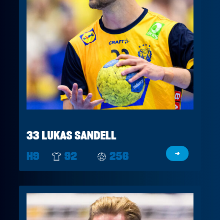
33 LUKAS SANDELL
H9
92
256
→