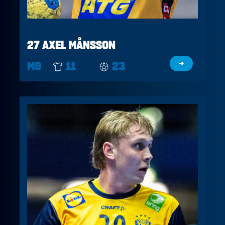
27 AXEL MÅNSSON
M9
11
23
→