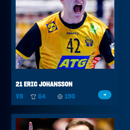
21 ERIC JOHANSSON
V9
64
190
→