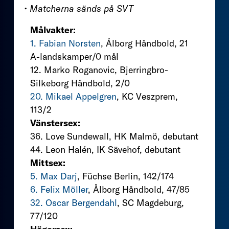
• Matcherna sänds på SVT
Målvakter:
1. Fabian Norsten
, Ålborg Håndbold, 21
A-landskamper/0 mål
12. Marko Roganovic, Bjerringbro-
Silkeborg Håndbold, 2/0
20. Mikael Appelgren
, KC Veszprem,
113/2
Vänstersex:
36. Love Sundewall, HK Malmö, debutant
44. Leon Halén, IK Sävehof, debutant
Mittsex:
5. Max Darj
, Füchse Berlin, 142/174
6. Felix Möller
, Ålborg Håndbold, 47/85
32. Oscar Bergendahl
, SC Magdeburg,
77/120