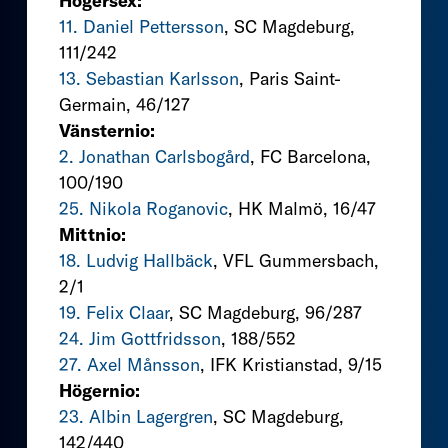
Högersex:
11. Daniel Pettersson
, SC Magdeburg,
111/242
13. Sebastian Karlsson
, Paris Saint-
Germain, 46/127
Vänsternio:
2. Jonathan Carlsbogård
, FC Barcelona,
100/190
25. Nikola Roganovic
, HK Malmö, 16/47
Mittnio:
18. Ludvig Hallbäck
, VFL Gummersbach,
2/1
19. Felix Claar
, SC Magdeburg, 96/287
24. Jim Gottfridsson
, 188/552
27. Axel Månsson
, IFK Kristianstad, 9/15
Högernio:
23. Albin Lagergren
, SC Magdeburg,
142/440