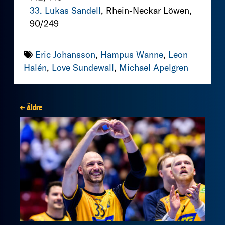
33. Lukas Sandell
, Rhein-Neckar Löwen,
90/249
Eric Johansson
,
Hampus Wanne
,
Leon
Halén
,
Love Sundewall
,
Michael Apelgren
← Äldre