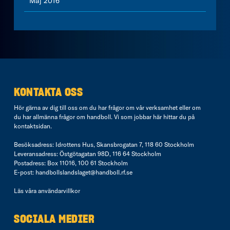
Maj 2016
KONTAKTA OSS
Hör gärna av dig till oss om du har frågor om vår verksamhet eller om
du har allmänna frågor om handboll. Vi som jobbar här hittar du på
kontaktsidan
.
Besöksadress: Idrottens Hus, Skansbrogatan 7, 118 60 Stockholm
Leveransadress: Östgötagatan 98D, 116 64 Stockholm
Postadress: Box 11016, 100 61 Stockholm
E-post:
handbollslandslaget@handboll.rf.se
Läs våra
användarvillkor
SOCIALA MEDIER