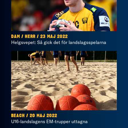
DAM / HERR / 23 MAJ 2022
Helgsvepet: Så gick det för landslagsspelarna
BEACH / 20 MAJ 2022
U16-landslagens EM-trupper uttagna