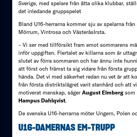
Sverige, med spelare från åtta olika klubbar, stä
det inledande gruppspelet
Bland U16-herrarna kommer sju av spelarna från
Mörrum, Vintrosa och VästeråsIrsta.
– Vi ser med tillförsikt fram emot sommarens mä
inför uppgiften. Flertalet av killarna som är utta
slutet av förra sommaren och har ännu inte hunnit
att först och främst ta sig vidare från första grup
hända. Det vi med säkerhet redan nu vet är att k
från första distriktslägret varit stenhård och a
motiverat manskap, säger
August Elmberg
som d
Hampus Dahlqvist
.
De svenska U16-herrarna möter Ungern, Polen oc
U16-DAMERNAS EM-TRUPP