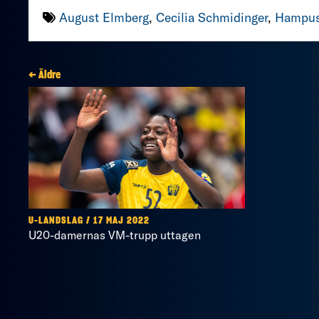
August Elmberg
,
Cecilia Schmidinger
,
Hampus
← Äldre
U-LANDSLAG / 17 MAJ 2022
U20-damernas VM-trupp uttagen