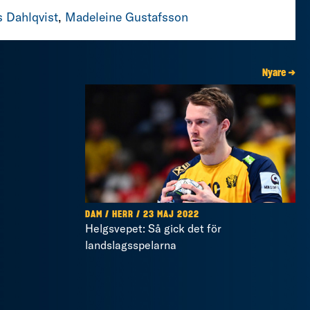
 Dahlqvist
,
Madeleine Gustafsson
Nyare →
DAM / HERR / 23 MAJ 2022
Helgsvepet: Så gick det för
landslagsspelarna