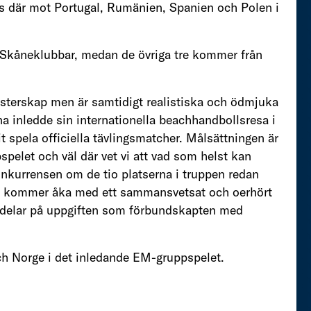
lls där mot Portugal, Rumänien, Spanien och Polen i
 Skåneklubbar, medan de övriga tre kommer från
sterskap men är samtidigt realistiska och ödmjuka
gna inledde sin internationella beachhandbollsresa i
 spela officiella tävlingsmatcher. Målsättningen är
pspelet och väl där vet vi att vad som helst kan
onkurrensen om de tio platserna i truppen redan
tt vi kommer åka med ett sammansvetsat och oerhört
elar på uppgiften som förbundskapten med
h Norge i det inledande EM-gruppspelet.