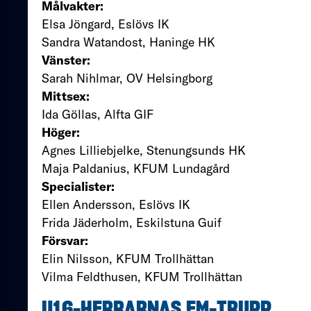
Målvakter:
Elsa Jöngard, Eslövs IK
Sandra Watandost, Haninge HK
Vänster:
Sarah Nihlmar, OV Helsingborg
Mittsex:
Ida Göllas, Alfta GIF
Höger:
Agnes Lilliebjelke, Stenungsunds HK
Maja Paldanius, KFUM Lundagård
Specialister:
Ellen Andersson, Eslövs IK
Frida Jäderholm, Eskilstuna Guif
Försvar:
Elin Nilsson, KFUM Trollhättan
Vilma Feldthusen, KFUM Trollhättan
U16-HERRARNAS EM-TRUPP