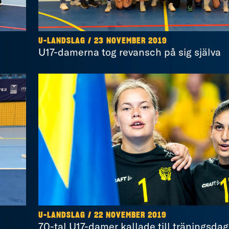
U-LANDSLAG / 23 NOVEMBER 2019
U17-damerna tog revansch på sig själva
U-LANDSLAG / 22 NOVEMBER 2019
70-tal U17-damer kallade till träningsdag