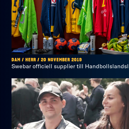
DAM / HERR / 20 NOVEMBER 2019
Swebar officiell supplier till Handbollslands