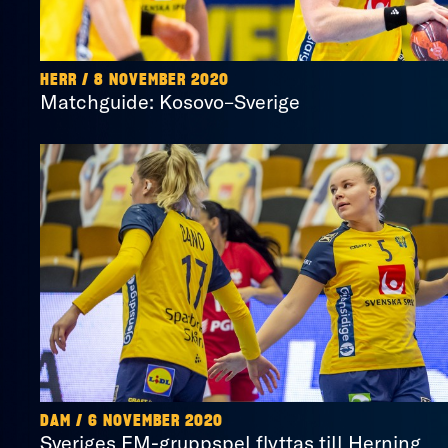
HERR / 8 NOVEMBER 2020
Matchguide: Kosovo–Sverige
DAM / 6 NOVEMBER 2020
Sveriges EM-gruppspel flyttas till Herning