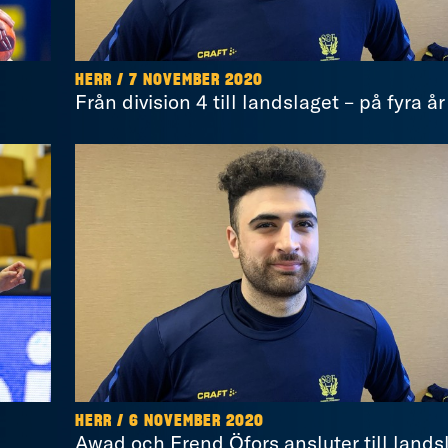
HERR / 7 NOVEMBER 2020
Från division 4 till landslaget – på fyra år
HERR / 6 NOVEMBER 2020
Awad och Frend Öfors ansluter till lands