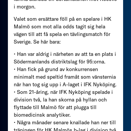
i morgon.
Valet som ersättare föll på en spelare i HK
Malmö som mot alla odds tagit sig hela
vägen till att få spela en tävlingsmatch för
Sverige. Se här bara:
• Han var aldrig i närheten av att ta en plats i
Södermanlands distriktslag för 95:orna.
• Han fick på grund av konkurrensen
minimalt med speltid framåt som vänsternia
när han tog sig upp i A-laget i IFK Nyköping.
• Som 21-åring, när IFK Nyköping spelade i
division två, la han skorna på hyllan och
flyttade till Malmö för att plugga till
biomedicinsk analytiker.
• Några månader senare knallade han ner till
träningen för HK Malmös b-lag i division två