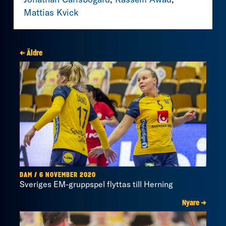
Mattias Kvick
← Äldre
DAM / 6 NOVEMBER 2020
Sveriges EM-gruppspel flyttas till Herning
Nyare →