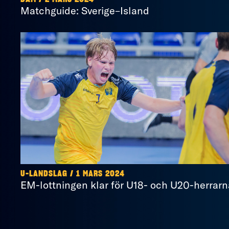
Matchguide: Sverige–Island
U-LANDSLAG / 1 MARS 2024
EM-lottningen klar för U18- och U20-herrarn