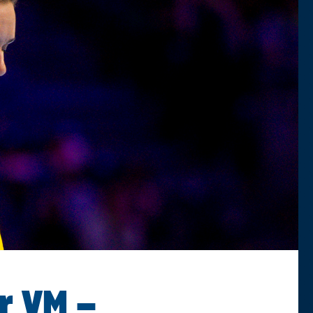
r VM –