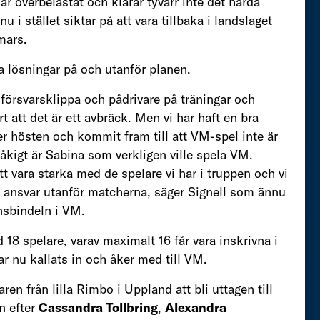
r överbelastat och klarar tyvärr inte det hårda
i stället siktar på att vara tillbaka i landslaget
mars.
ya lösningar på och utanför planen.
m försvarsklippa och pådrivare på träningar och
 att det är ett avbräck. Men vi har haft en bra
 hösten och kommit fram till att VM-spel inte är
tråkigt är Sabina som verkligen ville spela VM.
 vara starka med de spelare vi har i truppen och vi
t ansvar utanför matcherna, säger Signell som ännu
nsbindeln i VM.
 18 spelare, varav maximalt 16 får vara inskrivna i
ar nu kallats in och åker med till VM.
ren från lilla Rimbo i Uppland att bli uttagen till
n efter
Cassandra Tollbring
,
Alexandra