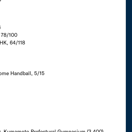
4
, 78/100
 HK, 64/118
rome Handball, 5/15
, Kumamoto Prefectural Gymnasium (3 400),