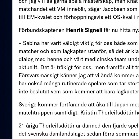
och jag vill så gärna spela mästerskap, men knät ä
matchandet ett VM innebär, säger Jacobsen som nu 
till EM-kvalet och förhoppningsvis ett OS-kval i 
Förbundskaptenen
Henrik Signell
får nu hitta n
– Sabina har varit väldigt viktig för oss både so
matcher och som lagkapten utanför, så det är klart
dialog med henne och vårt medicinska team under
aktuellt. Det är tråkigt för oss, men framför allt 
Försvarsmässigt känner jag att vi ändå kommer att
har också många rutinerade spelare som tar stor
inte beslutat vem som kommer att bära lagkapte
Sverige kommer fortfarande att åka till Japan med
matchtruppen samtidigt. Kristin Thorleifsdóttir h
21-åriga Thorleifsdóttir är därmed den fjärde spela
det svenska damlandslaget sedan förra sommare