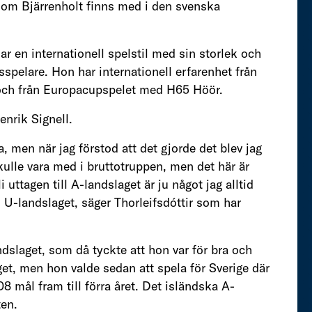
 som Bjärrenholt finns med i den svenska
 har en internationell spelstil med sin storlek och
sspelare. Hon har internationell erfarenhet från
 och från Europacupspelet med H65 Höör.
enrik Signell.
, men när jag förstod att det gjorde det blev jag
skulle vara med i bruttotruppen, men det här är
 uttagen till A-landslaget är ju något jag alltid
d U-landslaget, säger Thorleifsdóttir som har
slaget, som då tyckte att hon var för bra och
get, men hon valde sedan att spela för Sverige där
mål fram till förra året. Det isländska A-
ten.