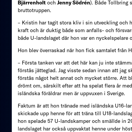
Bjärrenholt
och
Jenny Södrén
). Både Tollbring
bruttotruppen.
– Kristin har tagit stora kliv i sin utveckling och
kraft och är duktig både som anfalls- och försvar
både U-landslaget där hon var en nyckelspelare
Hon blev överraskad när hon fick samtalet från H
– Första tanken var att det här kan ju inte stämma
förstås jätteglad. Jag visste sedan innan att jag 
förstås något helt annat och mycket större. Att bli
drömt om, särskilt efter att ha spelat flera år me
isländska föräldrar men är uppvuxen i Sverige.
Faktum är att hon tränade med isländska U16-land
skickade upp henne för att träna till U18-landsla
hon spelade 57 U-landskamper och smällde in 208 
landslaget har också uppvaktat henne under hös