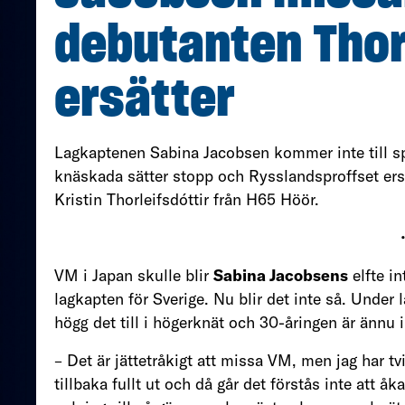
debutanten Thor
ersätter
Lagkaptenen Sabina Jacobsen kommer inte till sp
knäskada sätter stopp och Rysslandsproffset ers
Kristin Thorleifsdóttir från H65 Höör.
VM i Japan skulle blir
Sabina Jacobsens
elfte i
lagkapten för Sverige. Nu blir det inte så. Under
högg det till i högerknät och 30-åringen är ännu int
– Det är jättetråkigt att missa VM, men jag har t
tillbaka fullt ut och då går det förstås inte att åk