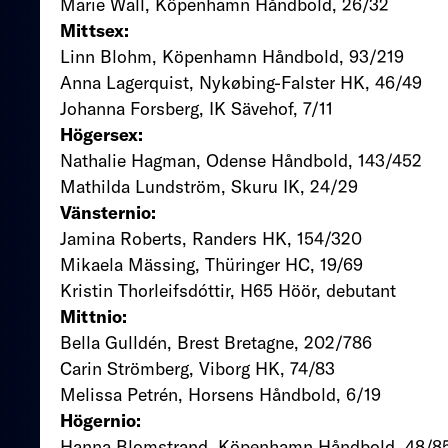
Marie Wall, Köpenhamn Håndbold, 26/32
Mittsex:
Linn Blohm, Köpenhamn Håndbold, 93/219
Anna Lagerquist, Nykøbing-Falster HK, 46/49
Johanna Forsberg, IK Sävehof, 7/11
Högersex:
Nathalie Hagman, Odense Håndbold, 143/452
Mathilda Lundström, Skuru IK, 24/29
Vänsternio:
Jamina Roberts, Randers HK, 154/320
Mikaela Mässing, Thüringer HC, 19/69
Kristin Thorleifsdóttir, H65 Höör, debutant
Mittnio:
Bella Gulldén, Brest Bretagne, 202/786
Carin Strömberg, Viborg HK, 74/83
Melissa Petrén, Horsens Håndbold, 6/19
Högernio:
Hanna Blomstrand, Köpenhamn Håndbold, 48/8