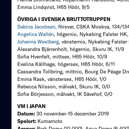
Emma Lindqvist, H65 Höör, 9/5
ÖVRIGA I SVENSKA BRUTTOTRUPPEN
Sabina Jacobsen
, försvar, CSKA Moskva, 134/13
Angelica Wallén
, högernio, Nykøbing Falster HK
Johanna Westberg
, vänsternio, Nykøbing Falster
Alexandra Bjärrenholt, högernio, Skuru IK, 11/9
Sofia Hvenfelt, mittsex, H65 Höör, 10/9
Evelina Källhage, högersex, H65 Höör, 6/11
Cassandra Tollbring, mittnio, Bourg De Péage D
Emma Rask, vänstersex, H65 Höör, 1/0
Rebecca Nilsson, målvakt, Skuru IK, 0/0
Sofie Börjesson, målvakt, IK Sävehof, 0/0
VM I JAPAN
Datum:
30 november–15 december 2019
Spelort:
Kumamoto
Arenor:
Park Dome (10 000), Aqua Dome (6 400)