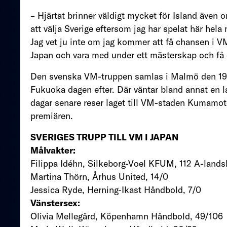
– Hjärtat brinner väldigt mycket för Island även 
att välja Sverige eftersom jag har spelat här hela
Jag vet ju inte om jag kommer att få chansen i V
Japan och vara med under ett mästerskap och få 
Den svenska VM-truppen samlas i Malmö den 19 n
Fukuoka dagen efter. Där väntar bland annat en
dagar senare reser laget till VM-staden Kumam
premiären.
SVERIGES TRUPP TILL VM I JAPAN
Målvakter:
Filippa Idéhn, Silkeborg-Voel KFUM, 112 A-land
Martina Thörn, Århus United, 14/0
Jessica Ryde, Herning-Ikast Håndbold, 7/0
Vänstersex:
Olivia Mellegård, Köpenhamn Håndbold, 49/106