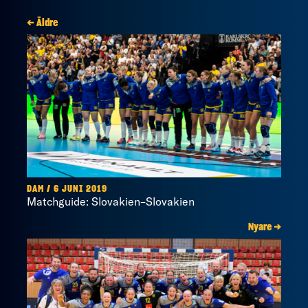
← Äldre
DAM / 6 JUNI 2019
Matchguide: Slovakien–Slovakien
Nyare →