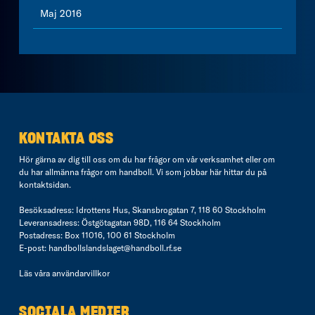
Maj 2016
KONTAKTA OSS
Hör gärna av dig till oss om du har frågor om vår verksamhet eller om
du har allmänna frågor om handboll. Vi som jobbar här hittar du på
kontaktsidan
.
Besöksadress: Idrottens Hus, Skansbrogatan 7, 118 60 Stockholm
Leveransadress: Östgötagatan 98D, 116 64 Stockholm
Postadress: Box 11016, 100 61 Stockholm
E-post:
handbollslandslaget@handboll.rf.se
Läs våra
användarvillkor
SOCIALA MEDIER