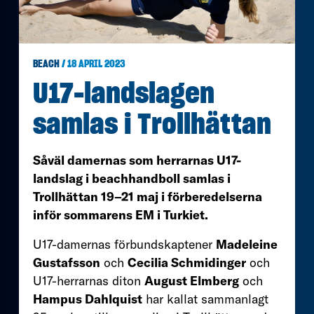
BEACH
/ 18 APRIL 2023
U17-landslagen
samlas i Trollhättan
Såväl damernas som herrarnas U17-
landslag i beachhandboll samlas i
Trollhättan 19–21 maj i förberedelserna
inför sommarens EM i Turkiet.
U17-damernas förbundskaptener
Madeleine
Gustafsson
och
Cecilia Schmidinger
och
U17-herrarnas diton
August Elmberg
och
Hampus Dahlquist
har kallat sammanlagt