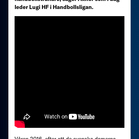
leder Lugi HF i Handbollsligan.
Våren 2016, efter att de svenska damerna