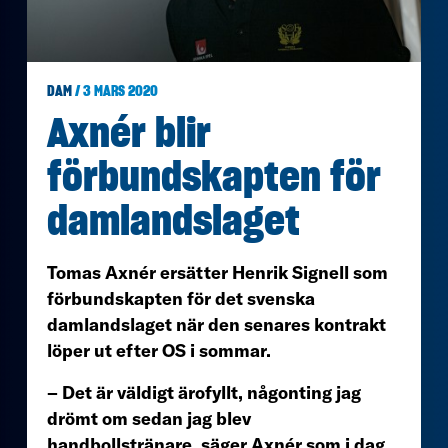
DAM
/ 3 MARS 2020
Axnér blir
förbundskapten för
damlandslaget
Tomas Axnér ersätter Henrik Signell som
förbundskapten för det svenska
damlandslaget när den senares kontrakt
löper ut efter OS i sommar.
– Det är väldigt ärofyllt, någonting jag
drömt om sedan jag blev
handbollstränare, säger Axnér som i dag