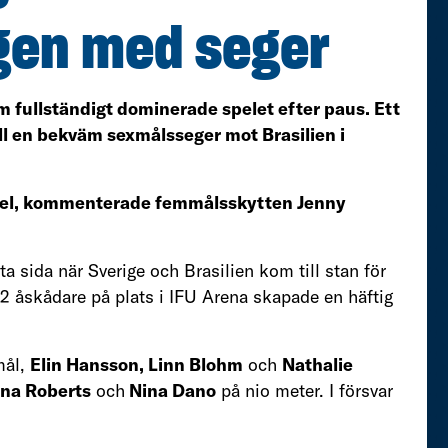
gen med seger
om fullständigt dominerade spelet efter paus. Ett
ll en bekväm sexmålsseger mot Brasilien i
t spel, kommenterade femmålsskytten Jenny
a sida när Sverige och Brasilien kom till stan för
2 åskådare på plats i IFU Arena skapade en häftig
mål,
Elin Hansson, Linn Blohm
och
Nathalie
ina Roberts
och
Nina Dano
på nio meter. I försvar