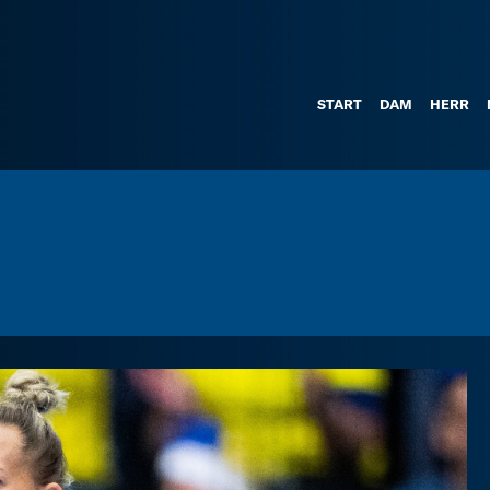
START
DAM
HERR