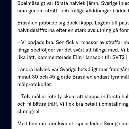
Spelmässigt var första halvlek jämn. Sverige inl
som genom straff- och frilägesräddningar bäddad
Brasilien jobbade sig dock ikapp. Lagom till pau
halvtidssiffrorna efter en stark avslutning på fö
– Vi började bra. Sen fick vi massor av straffar 
långa spelföljder var det svårt att hänga med. Vi 
lika lätt, kommenterade Elin Hansson till SVT2 i
I andra halvlek var Sverige betydligt mer framgång
minut 30 och 45 gjorde Brasilien endast fyra mål,
målprotokollet.
– Tolv mål är inte fy skam att släppa in första ha
och få bättre träff. Vi fick bra betalt i omställ
slutsignal.
Med fem minuter kvar att spela ledde Sverige med