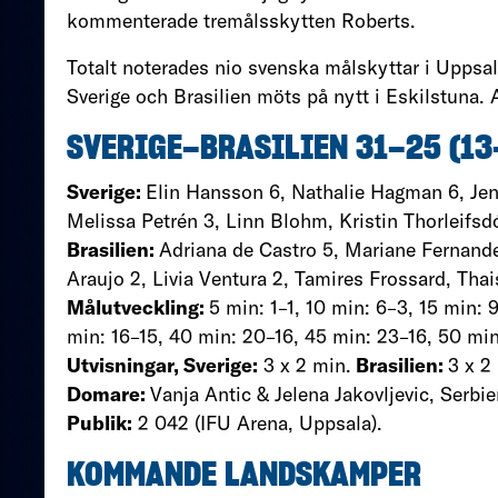
kommenterade tremålsskytten Roberts.
Totalt noterades nio svenska målskyttar i Uppsa
Sverige och Brasilien möts på nytt i Eskilstuna. 
SVERIGE–BRASILIEN 31–25
(13
Sverige:
Elin Hansson 6, Nathalie Hagman 6, Jen
Melissa Petrén 3, Linn Blohm, Kristin Thorleifsd
Brasilien:
Adriana de Castro 5, Mariane Fernande
Araujo 2, Livia Ventura 2, Tamires Frossard, Thai
Målutveckling:
5 min: 1–1, 10 min: 6–3, 15 min: 
min: 16–15, 40 min: 20–16, 45 min: 23–16, 50 min
Utvisningar, Sverige:
3 x 2 min.
Brasilien:
3 x 2
Domare:
Vanja Antic & Jelena Jakovljevic, Serbie
Publik:
2 042 (IFU Arena, Uppsala).
KOMMANDE LANDSKAMPER