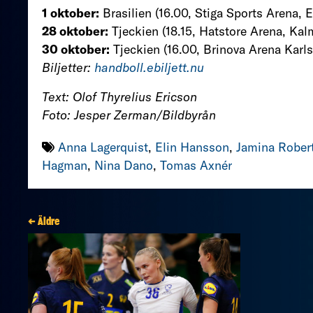
1 oktober:
Brasilien (16.00, Stiga Sports Arena, E
28 oktober:
Tjeckien (18.15, Hatstore Arena, Kal
30 oktober:
Tjeckien (16.00, Brinova Arena Karl
Biljetter:
handboll.ebiljett.nu
Text: Olof Thyrelius Ericson
Foto: Jesper Zerman/Bildbyrån
Anna Lagerquist
,
Elin Hansson
,
Jamina Rober
Hagman
,
Nina Dano
,
Tomas Axnér
← Äldre