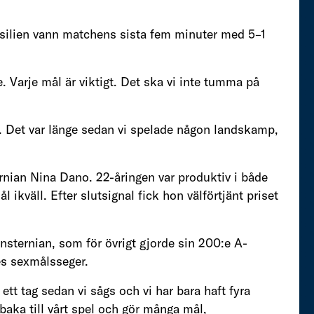
asilien vann matchens sista fem minuter med 5–1
. Varje mål är viktigt. Det ska vi inte tumma på
. Det var länge sedan vi spelade någon landskamp,
ernian Nina Dano. 22-åringen var produktiv i både
 ikväll. Efter slutsignal fick hon välförtjänt priset
sternian, som för övrigt gjorde sin 200:e A-
ges sexmålsseger.
ett tag sedan vi sågs och vi har bara haft fyra
llbaka till vårt spel och gör många mål,