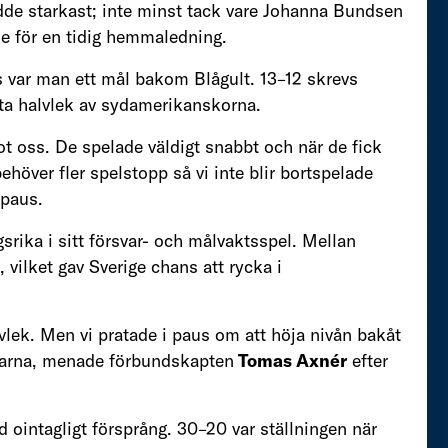
edde starkast; inte minst tack vare Johanna Bundsen
e för en tidig hemmaledning.
s var man ett mål bakom Blågult. 13–12 skrevs
rsta halvlek av sydamerikanskorna.
mot oss. De spelade väldigt snabbt och när de fick
behöver fler spelstopp så vi inte blir bortspelade
 paus.
srika i sitt försvar- och målvaktsspel. Mellan
 vilket gav Sverige chans att rycka i
lvlek. Men vi pratade i paus om att höja nivån bakåt
ningarna, menade förbundskapten
Tomas Axnér
efter
 ointagligt försprång. 30–20 var ställningen när