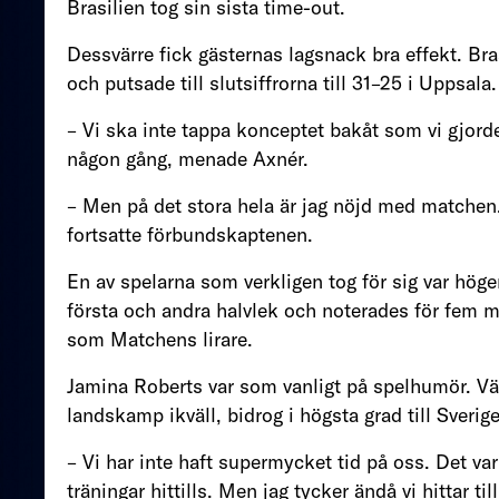
Brasilien tog sin sista time-out.
Dessvärre fick gästernas lagsnack bra effekt. Br
och putsade till slutsiffrorna till 31–25 i Uppsala.
– Vi ska inte tappa konceptet bakåt som vi gjorde
någon gång, menade Axnér.
– Men på det stora hela är jag nöjd med matchen
fortsatte förbundskaptenen.
En av spelarna som verkligen tog för sig var hög
första och andra halvlek och noterades för fem mål
som Matchens lirare.
Jamina Roberts var som vanligt på spelhumör. Vän
landskamp ikväll, bidrog i högsta grad till Sveri
– Vi har inte haft supermycket tid på oss. Det var 
träningar hittills. Men jag tycker ändå vi hittar ti