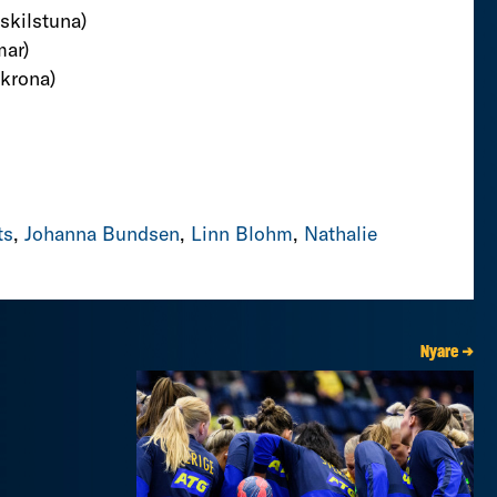
skilstuna)
mar)
skrona)
ts
,
Johanna Bundsen
,
Linn Blohm
,
Nathalie
Nyare →