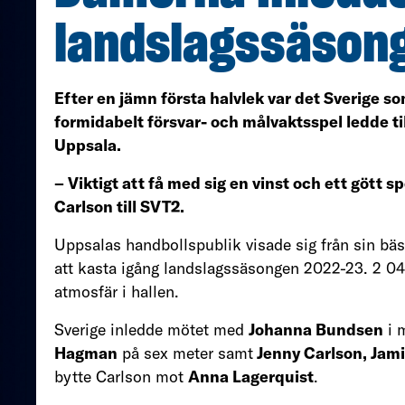
landslagssäson
Efter en jämn första halvlek var det Sverige s
formidabelt försvar- och målvaktsspel ledde ti
Uppsala.
– Viktigt att få med sig en vinst och ett göt
Carlson till SVT2.
Uppsalas handbollspublik visade sig från sin bäst
att kasta igång landslagssäsongen 2022-23. 2 04
atmosfär i hallen.
Sverige inledde mötet med
Johanna Bundsen
i 
Hagman
på sex meter samt
Jenny Carlson, Jam
bytte Carlson mot
Anna Lagerquist
.