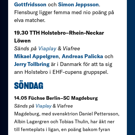
Gottfridsson
och
Simon Jeppsson
.
Flensburg ligger femma med nio poäng på
elva matcher.
19.30 TTH Holstebro–Rhein-Neckar
Löwen
Sänds på
Viaplay
& Viafree
Mikael Appelgren
,
Andreas Palicka
och
Jerry Tollbring
är i Danmark för att ta sig
ann Holstebro i EHF-cupens gruppspel.
SÖNDAG
14.05 Füchse Berlin–SC Magdeburg
Sänds på
Viaplay
& Viafree
Magdeburg, med svensktrion Daniel Pettersson,
Albin Lagergren och Tobias Thulin, har åkt ner
till femteplats i ligan, en poäng bakom fyran