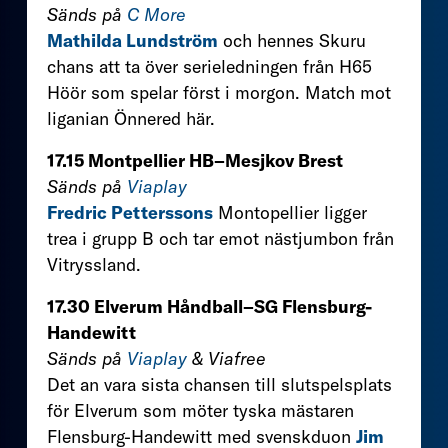
Sänds på
C More
Mathilda Lundström
och hennes Skuru
chans att ta över serieledningen från H65
Höör som spelar först i morgon. Match mot
liganian Önnered här.
17.15 Montpellier HB–Mesjkov Brest
Sänds på
Viaplay
Fredric Petterssons
Montopellier ligger
trea i grupp B och tar emot nästjumbon från
Vitryssland.
17.30 Elverum Håndball–SG Flensburg-
Handewitt
Sänds på
Viaplay
& Viafree
Det an vara sista chansen till slutspelsplats
för Elverum som möter tyska mästaren
Flensburg-Handewitt med svenskduon
Jim