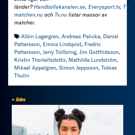
länder?
Handbollskanalen.se,
Everysport.tv
,
TV-
matchen.nu
och
Tv.nu
listar massor av
matcher.
Albin Lagergren
,
Andreas Palicka
,
Daniel
Pettersson
,
Emma Lindqvist
,
Fredric
Pettersson
,
Jerry Tollbring
,
Jim Gottfridsson
,
Kristin Thorleifsdottir
,
Mathilda Lundström
,
Mikael Appelgren
,
Simon Jeppsson
,
Tobias
Thulin
← Äldre