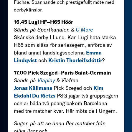
Füchse. Spännande och prestigefullt möte med
derbykänslor.
16.45 Lugi HF–H65 Höör
Sänds på Sportkanalen &
C More
Skånske derby I Lund. Kan Lugi hota starka
H65 som slåss för seriesegern, anförda av
bland annat landslagsspelarna
Emma
Lindqvist
och
Kristin Thorleifsdóttir
?
17.00 Pick Szeged–Paris Saint-Germain
Sänds på
Viaplay
& Viafree
Jonas Källmans
Pick Szeged och
Kim
Ekdahl Du Rietzs
PSG jagar två gruppsegern
och är båda två poäng bakom Barcelona
med tre matcher kvar. Här möts de i Ungern.
Sugen på att se ännu fler matcher från
olika ligor och