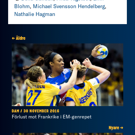
Blohm
,
Michael Svensson Hendelberg
,
Nathalie Hagman
← Äldre
DAM / 30 NOVEMBER 2016
Förlust mot Frankrike i EM-genrepet
Nyare →