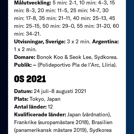
Målutveckling:
5 min: 2–1, 10 min: 4–3, 15
min: 8–3, 20 min: 11–5, 25 min: 14–7, 30
min: 17–8, 35 min: 21–11, 40 min: 25–13, 45
min: 25–15, 50 min: 29–0, 55 min: 31–20, 60
min: 34–21.
Utvisningar, Sverige:
3 x 2 min.
Argentina:
1 x 2 min.
Domare:
Bonok Koo & Seok Lee, Sydkorea.
Publik: –
(Polideportivo Pla de l’Arc, Lliria).
OS 2021
Datum:
24 juli–8 augusti 2021
Plats:
Tokyo, Japan
Antal länder:
12
Kvalificerade länder:
Japan (värdnation),
Frankrike (europamästare 2018), Brasilien
(panamerikansk mästare 2019), Sydkorea