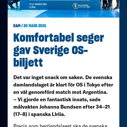
DAM
/ 20 MARS 2021
Komfortabel seger
gav Sverige OS-
biljett
Det var inget snack om saken. De svenska
damlandslaget är klart för OS i Tokyo efter
en väl genomförd match mot Argentina.
– Vi gjorde en fantastisk insats, sade
målvakten Johanna Bundsen efter 34–21
(17–8) i spanska Llriia.
Precis som herrlandslaget ska de svenska