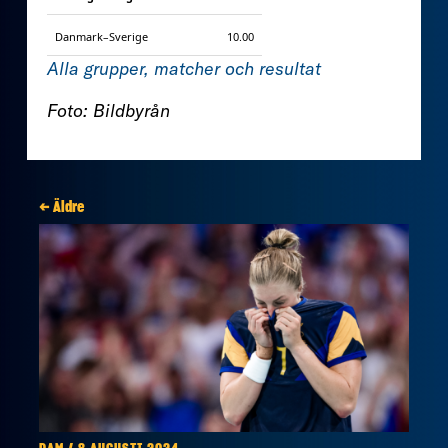
Danmark–Sverige
10.00
Alla grupper, matcher och resultat
Foto: Bildbyrån
← Äldre