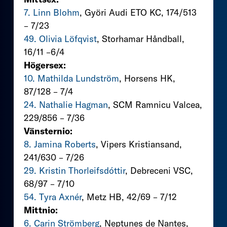
7. Linn Blohm
, Györi Audi ETO KC, 174/513
– 7/23
49. Olivia Löfqvist
, Storhamar Håndball,
16/11 –6/4
Högersex:
10. Mathilda Lundström
, Horsens HK,
87/128 – 7/4
24. Nathalie Hagman
, SCM Ramnicu Valcea,
229/856 – 7/36
Vänsternio:
8. Jamina Roberts
, Vipers Kristiansand,
241/630 – 7/26
29. Kristin Thorleifsdóttir
, Debreceni VSC,
68/97 – 7/10
54. Tyra Axnér
, Metz HB, 42/69 – 7/12
Mittnio:
6. Carin Strömberg
, Neptunes de Nantes,