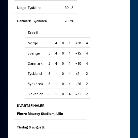
Norge–Tyskland
30–18
Danmark–Sydkorea
28–20
Tabell
Norge
5
4
0
1
+30
4
Sverige
5
4
0
1
+15
4
Danmark
5
4
0
1
+10
4
Tyskland
5
1
0
4
+2
2
Sydkorea
5
1
0
4
–26
2
Slovenien
5
1
0
4
–31
2
KVARTSFINALER
Pierre Mauroy Stadium, Lille
Tisdag 6 augusti: