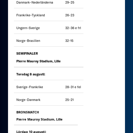
Danmark–Nederländerna
29–25
Frankrike–Tyskland
26–23
Ungern–Sverige
32–36 e frl
Norge–Brasilien
32–15
SEMIFINALER
Pierre Mauroy Stadium, Lille
Torsdag 8 augusti:
Sverige–Frankrike
28–31 e fel
Norge–Danmark
25–21
BRONSMATCH
Pierre Mauroy Stadium, Lille
Lördag 10 augusti: