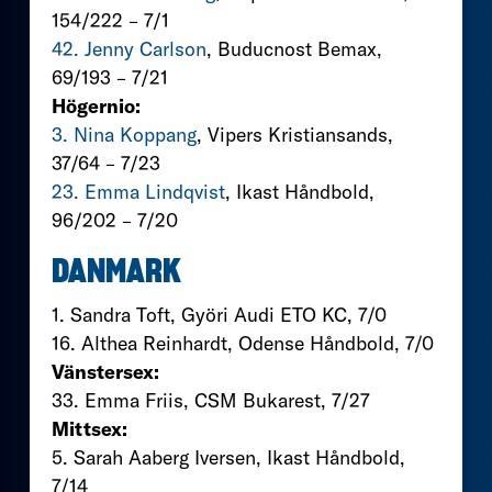
154/222 – 7/1
42. Jenny Carlson
, Buducnost Bemax,
69/193 – 7/21
Högernio:
3. Nina Koppang
, Vipers Kristiansands,
37/64 – 7/23
23. Emma Lindqvist
, Ikast Håndbold,
96/202 – 7/20
DANMARK
1. Sandra Toft, Györi Audi ETO KC, 7/0
16. Althea Reinhardt, Odense Håndbold, 7/0
Vänstersex:
33. Emma Friis, CSM Bukarest, 7/27
Mittsex:
5. Sarah Aaberg Iversen, Ikast Håndbold,
7/14