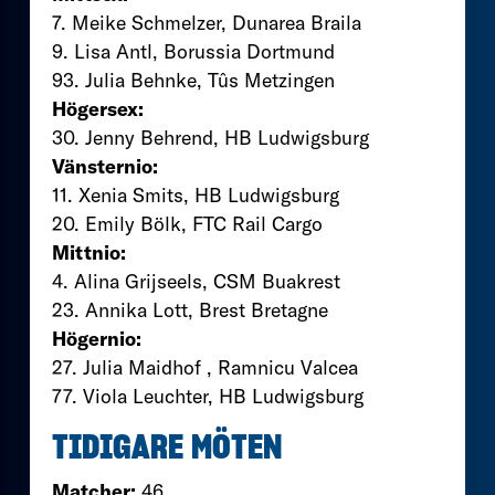
7. Meike Schmelzer, Dunarea Braila
9. Lisa Antl, Borussia Dortmund
93. Julia Behnke, Tûs Metzingen
Högersex:
30. Jenny Behrend, HB Ludwigsburg
Vänsternio:
11. Xenia Smits, HB Ludwigsburg
20. Emily Bölk, FTC Rail Cargo
Mittnio:
4. Alina Grijseels, CSM Buakrest
23. Annika Lott, Brest Bretagne
Högernio:
27. Julia Maidhof , Ramnicu Valcea
77. Viola Leuchter, HB Ludwigsburg
TIDIGARE MÖTEN
Matcher:
46