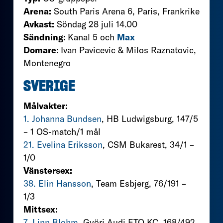
Arena:
South Paris Arena 6, Paris, Frankrike
Avkast:
Söndag 28 juli 14.00
Sändning:
Kanal 5 och
Max
Domare:
Ivan Pavicevic & Milos Raznatovic,
Montenegro
SVERIGE
Målvakter:
1. Johanna Bundsen
, HB Ludwigsburg, 147/5
– 1 OS-match/1 mål
21. Evelina Eriksson
, CSM Bukarest, 34/1 –
1/0
Vänstersex:
38. Elin Hansson
, Team Esbjerg, 76/191 –
1/3
Mittsex:
7. Linn Blohm
, Györi Audi ETO KC, 168/492