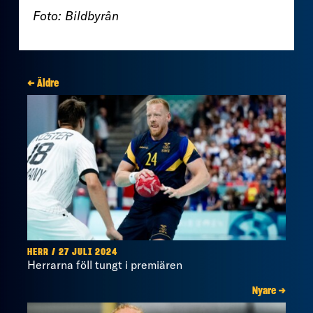
Foto: Bildbyrån
← Äldre
HERR / 27 JULI 2024
Herrarna föll tungt i premiären
Nyare →