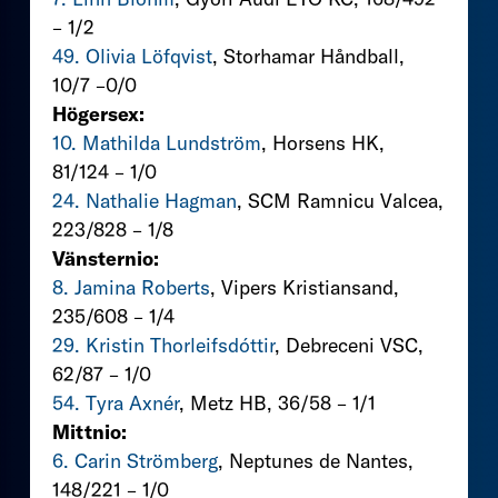
– 1/2
49. Olivia Löfqvist
, Storhamar Håndball,
10/7 –0/0
Högersex:
10. Mathilda Lundström
, Horsens HK,
81/124 – 1/0
24. Nathalie Hagman
, SCM Ramnicu Valcea,
223/828 – 1/8
Vänsternio:
8. Jamina Roberts
, Vipers Kristiansand,
235/608 – 1/4
29. Kristin Thorleifsdóttir
, Debreceni VSC,
62/87 – 1/0
54. Tyra Axnér
, Metz HB, 36/58 – 1/1
Mittnio:
6. Carin Strömberg
, Neptunes de Nantes,
148/221 – 1/0