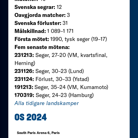
Svenska segrar:
12
Oavgjorda matcher:
3
Svenska förluster:
31
Målskillnad:
1 089–1 171
Första mötet:
1990, tysk seger (19–17)
Fem senaste mötena:
231213:
Seger, 27–20 (VM, kvartsfinal,
Herning)
231126:
Seger, 30–23 (Lund)
231124:
Förlust, 30–33 (Ystad)
191213:
Seger, 35–24 (VM, Kumamoto)
170319:
Seger, 24–23 (Hamburg)
Alla tidigare landskamper
OS 2024
South Paris Arena 6, Paris