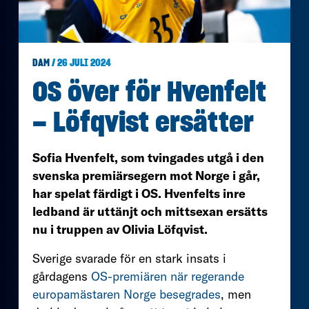
DAM
/ 26 JULI 2024
OS över för Hvenfelt
– Löfqvist ersätter
Sofia Hvenfelt, som tvingades utgå i den
svenska premiärsegern mot Norge i går,
har spelat färdigt i OS. Hvenfelts inre
ledband är uttänjt och mittsexan ersätts
nu i truppen av Olivia Löfqvist.
Sverige svarade för en stark insats i
gårdagens
OS-premiären när regerande
europamästaren Norge besegrades
, men