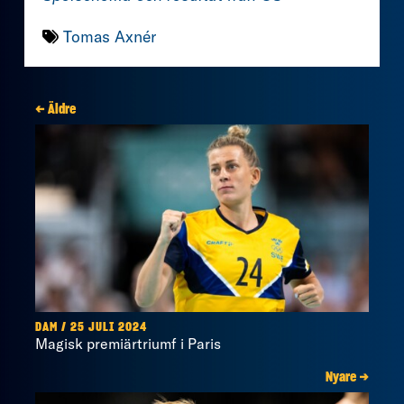
Tomas Axnér
← Äldre
DAM / 25 JULI 2024
Magisk premiärtriumf i Paris
Nyare →