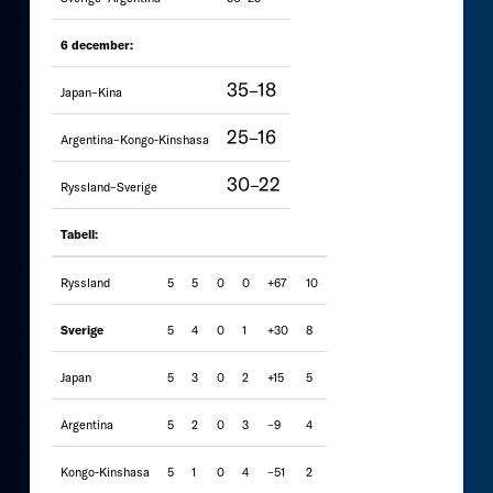
6 december:
35–18
Japan–Kina
25–16
Argentina–Kongo-Kinshasa
30–22
Ryssland–Sverige
Tabell:
Ryssland
5
5
0
0
+67
10
Sverige
5
4
0
1
+30
8
Japan
5
3
0
2
+15
5
Argentina
5
2
0
3
–9
4
Kongo-Kinshasa
5
1
0
4
–51
2