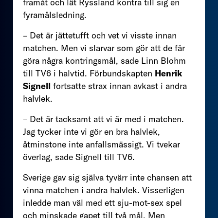
framåt och lät Ryssland kontra till sig en
fyramålsledning.
– Det är jättetufft och vet vi visste innan
matchen. Men vi slarvar som gör att de får
göra några kontringsmål, sade Linn Blohm
till TV6 i halvtid. Förbundskapten
Henrik
Signell
fortsatte strax innan avkast i andra
halvlek.
– Det är tacksamt att vi är med i matchen.
Jag tycker inte vi gör en bra halvlek,
åtminstone inte anfallsmässigt. Vi tvekar
överlag, sade Signell till TV6.
Sverige gav sig själva tyvärr inte chansen att
vinna matchen i andra halvlek. Visserligen
inledde man väl med ett sju-mot-sex spel
och minskade gapet till två mål. Men