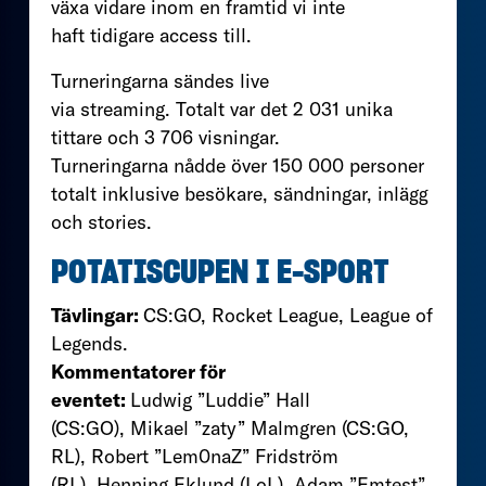
växa vidare inom en framtid vi inte
haft tidigare access till.
Turneringarna sändes live
via streaming. Totalt var det 2 031 unika
tittare och 3 706 visningar.
Turneringarna nådde över 150 000 personer
totalt inklusive besökare, sändningar, inlägg
och stories.
POTATISCUPEN I E-SPORT
Tävlingar:
CS:GO, Rocket League, League of
Legends.
Kommentatorer för
eventet:
Ludwig ”Luddie” Hall
(CS:GO), Mikael ”zaty” Malmgren (CS:GO,
RL), Robert ”Lem0naZ” Fridström
(RL), Henning Eklund (LoL), Adam ”Emtest”