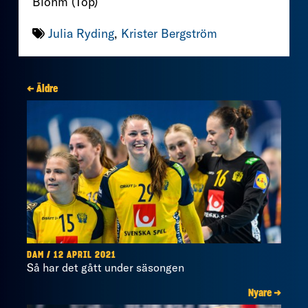
Blohm (Top)
Julia Ryding
,
Krister Bergström
← Äldre
DAM / 12 APRIL 2021
Så har det gått under säsongen
Nyare →