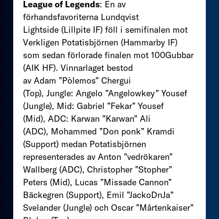
League of Legends
: En av
förhandsfavoriterna Lundqvist
Lightside (Lillpite IF) föll i semifinalen mot
Verkligen Potatisbjörnen (Hammarby IF)
som sedan förlorade finalen mot 100Gubbar
(AIK HF). Vinnarlaget bestod
av Adam ”Pòlemos” Chergui
(Top), Jungle: Angelo ”Angelowkey” Yousef
(Jungle), Mid: Gabriel ”Fekar” Yousef
(Mid), ADC: Karwan ”Karwan” Ali
(ADC), Mohammed ”Don ponk” Kramdi
(Support) medan Potatisbjörnen
representerades av Anton ”vedrökaren”
Wallberg (ADC), Christopher ”Stopher”
Peters (Mid), Lucas ”Missade Cannon”
Bäckegren (Support), Emil ”JackoDnJa”
Svelander (Jungle) och Oscar ”Mårtenkaiser”