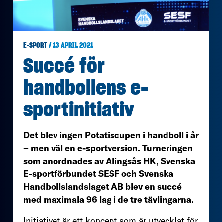
E-SPORT
/ 13 APRIL 2021
Succé för
handbollens e-
sportinitiativ
Det blev ingen Potatiscupen i handboll i år
– men väl en e-sportversion. Turneringen
som anordnades av Alingsås HK, Svenska
E-sportförbundet SESF och Svenska
Handbollslandslaget AB blev en succé
med maximala 96 lag i de tre tävlingarna.
Initiativet är ett koncept som är utvecklat för