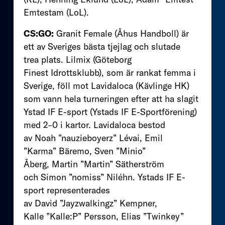
Emtestam (LoL).
CS:GO:
Granit Female (Åhus Handboll) är
ett av Sveriges bästa tjejlag och slutade
trea plats. Lilmix (Göteborg
Finest Idrottsklubb), som är rankat femma i
Sverige, föll mot Lavidaloca (Kävlinge HK)
som vann hela turneringen efter att ha slagit
Ystad IF E-sport (Ystads IF E-Sportförening)
med 2–0 i kartor. Lavidaloca bestod
av Noah ”nauzieboyerz” Lévai, Emil
”Karma” Bäremo, Sven ”Minio”
Åberg, Martin ”Martin” Sätherström
och Simon ”nomiss” Niléhn. Ystads IF E-
sport representerades
av David ”Jayzwalkingz” Kempner,
Kalle ”Kalle:P” Persson, Elias ”Twinkey”