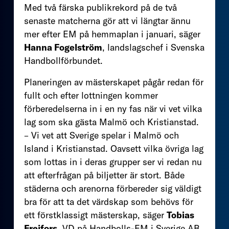
Med två färska publikrekord på de två
senaste matcherna gör att vi längtar ännu
mer efter EM på hemmaplan i januari, säger
Hanna Fogelström
, landslagschef i Svenska
Handbollförbundet.
Planeringen av mästerskapet pågår redan för
fullt och efter lottningen kommer
förberedelserna in i en ny fas när vi vet vilka
lag som ska gästa Malmö och Kristianstad.
– Vi vet att Sverige spelar i Malmö och
Island i Kristianstad. Oavsett vilka övriga lag
som lottas in i deras grupper ser vi redan nu
att efterfrågan på biljetter är stort. Både
städerna och arenorna förbereder sig väldigt
bra för att ta det värdskap som behövs för
ett förstklassigt mästerskap, säger
Tobias
Frejfors
, VD på Handbolls-EM i Sverige AB.