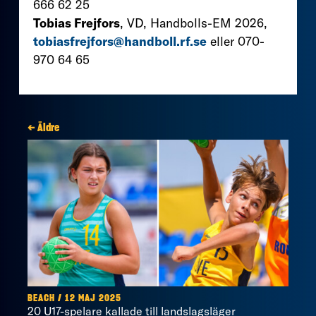
666 62 25
Tobias Frejfors
, VD, Handbolls-EM 2026,
tobiasfrejfors@handboll.rf.se
eller 070-
970 64 65
← Äldre
BEACH / 12 MAJ 2025
20 U17-spelare kallade till landslagsläger