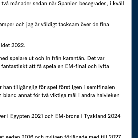
två månader sedan när Spanien besegrades, i kväll
amper och jag är väldigt tacksam över de fina
uldet 2022.
med spelare ut och in från karantän. Det var
fantastiskt att få spela en EM-final och lyfta
 han tillgänglig för spel först igen i semifinalen
bland annat för två viktiga mål i andra halvleken
ver i Egypten 2021 och EM-brons i Tyskland 2024
t sedan 2016 och nyligen förlängde med till 2027,