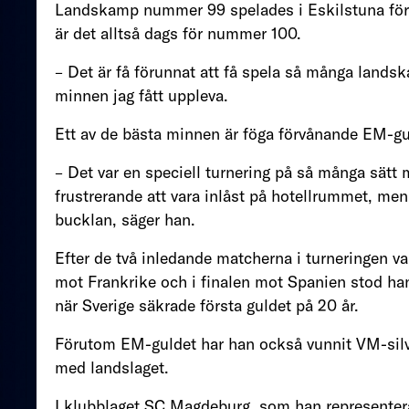
Landskamp nummer 99 spelades i Eskilstuna för 
är det alltså dags för nummer 100.
– Det är få förunnat att få spela så många landsk
minnen jag fått uppleva.
Ett av de bästa minnen är föga förvånande EM-g
– Det var en speciell turnering på så många sätt 
frustrerande att vara inlåst på hotellrummet, men 
bucklan, säger han.
Efter de två inledande matcherna i turneringen var
mot Frankrike och i finalen mot Spanien stod han 
när Sverige säkrade första guldet på 20 år.
Förutom EM-guldet har han också vunnit VM-sil
med landslaget.
I klubblaget SC Magdeburg, som han representera