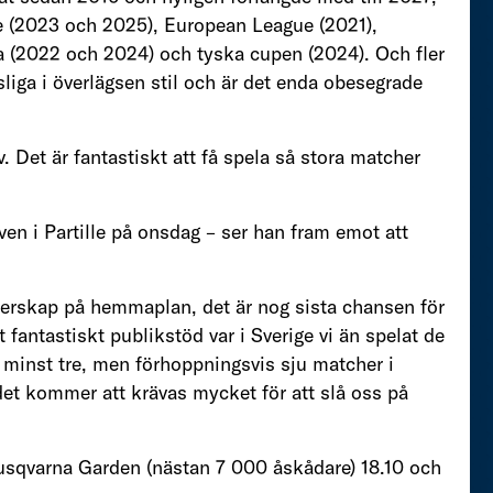
ue (2023 och 2025), European League (2021),
 (2022 och 2024) och tyska cupen (2024). Och fler
sliga i överlägsen stil och är det enda obesegrade
v. Det är fantastiskt att få spela så stora matcher
n i Partille på onsdag – ser han fram emot att
mästerskap på hemmaplan, det är nog sista chansen för
tt fantastiskt publikstöd var i Sverige vi än spelat de
få minst tre, men förhoppningsvis sju matcher i
 det kommer att krävas mycket för att slå oss på
Husqvarna Garden (nästan 7 000 åskådare) 18.10 och