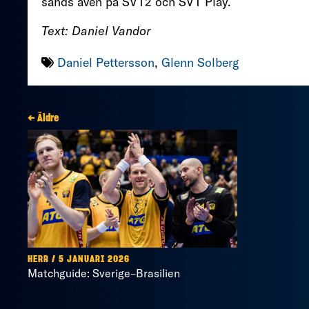
sänds även på SVT2 och SVT Play.
Text: Daniel Vandor
Daniel Pettersson
,
Glenn Solberg
← Äldre
HERR / 5 JANUARI 2026
Matchguide: Sverige–Brasilien