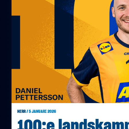
HERR
/ 5 JANUARI 2026
100:e landskamp