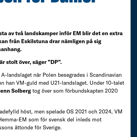
örsta av två landskamper inför EM blir det en extra
xan från Eskilstuna drar nämligen på sig
mmanhang.
 är stolt över, säger ”DP”.
 A-landslaget när Polen besegrades i Scandinavian
ann han VM-guld med U21-landslaget. Under 10-talet
lenn Solberg
tog över som förbundskapten 2020
skadefylld höst, men spelade OS 2021 och 2024, VM
Hemma-EM som för svensk del inleds mot
ssons åttonde för Sverige.