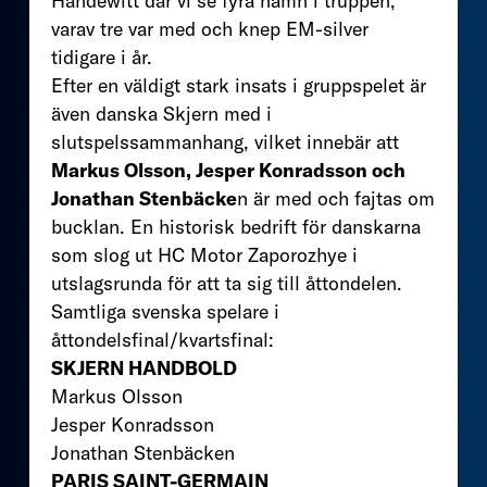
Handewitt där vi se fyra namn i truppen,
varav tre var med och knep EM-silver
tidigare i år.
Efter en väldigt stark insats i gruppspelet är
även danska Skjern med i
slutspelssammanhang, vilket innebär att
Markus Olsson, Jesper Konradsson och
Jonathan Stenbäcke
n är med och fajtas om
bucklan. En historisk bedrift för danskarna
som slog ut HC Motor Zaporozhye i
utslagsrunda för att ta sig till åttondelen.
Samtliga svenska spelare i
åttondelsfinal/kvartsfinal:
SKJERN HANDBOLD
Markus Olsson
Jesper Konradsson
Jonathan Stenbäcken
PARIS SAINT-GERMAIN