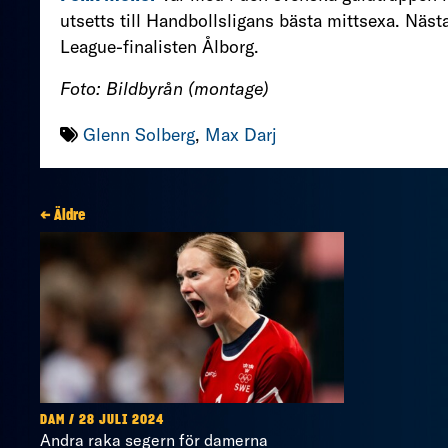
utsetts till Handbollsligans bästa mittsexa. Nä
League-finalisten Ålborg.
Foto: Bildbyrån (montage)
Glenn Solberg
,
Max Darj
← Äldre
DAM / 28 JULI 2024
Andra raka segern för damerna