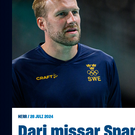
HERR
/ 28 JULI 2024
Darj missar Spa