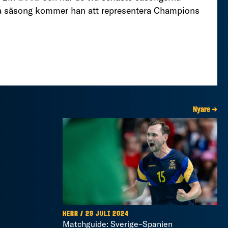
sta säsong kommer han att representera Champions
Nyare →
HERR / 29 JULI 2024
Matchguide: Sverige–Spanien