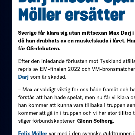
Möller ersätter
Sverige får klara sig utan mittsexan Max Darj
då han drabbats av en muskelskada i låret. Ha
får OS-debutera.
Efter den inledande förlusten mot Tyskland ställ
repris av EM-finalen 2022 och VM-bronsmatchen
Darj
som är skadad.
– Max är väldigt viktig för oss både framåt och 
förstås att han hade spelat, men nu får vi klara
han kommer att kunna vara tillbaka i truppen sen
kommer att gå in i truppen och vi har stor tilltro
säger förbundskaptenen
Glenn Solberg
.
Felix Möller
var med i den svenska guldtruppen 