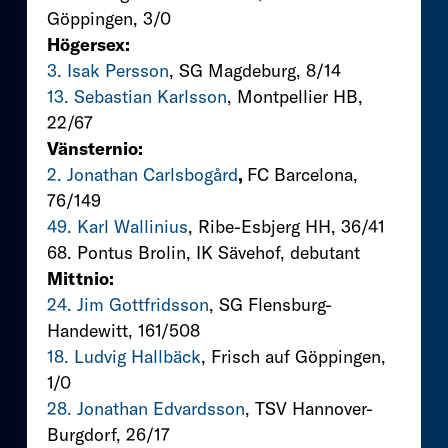
Göppingen, 3/0
Högersex:
3. Isak Persson
, SG Magdeburg, 8/14
13. Sebastian Karlsson
, Montpellier HB,
22/67
Vänsternio:
2. Jonathan Carlsbogård
,
FC Barcelona,
76/149
49. Karl Wallinius
, Ribe-Esbjerg HH, 36/41
68. Pontus Brolin, IK Sävehof, debutant
Mittnio:
24. Jim Gottfridsson
, SG Flensburg-
Handewitt, 161/508
18. Ludvig Hallbäck
, Frisch auf Göppingen,
1/0
28. Jonathan Edvardsson
, TSV Hannover-
Burgdorf, 26/17