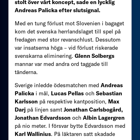
stolt över vårt koncept, sade en lycklig
Andreas Palicka efter slutsignal.
Med en tung förlust mot Slovenien i bagaget
kom det svenska herrlandslaget till spel på
fredagen med stor revanschlust. Dessutom
var insatserna höga – vid förlust riskerade
svenskarna eliminering.
Glenn Solbergs
mannar var med andra ord taggade till
tänderna.
Sverige inledde ödesmatchen med
Andreas
Palicka
i mål,
Lucas Pellas
och
Sebastian
Karlsson
på respektive kantposition,
Max
Darj
på linjen samt
Jonathan Carlsbogård,
Jonathan Edvardsson
och
Albin Lagergren
på nio meter. I försvar bytte Edvardsson med
Karl Wallinius
. På läktaren satt skadade