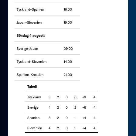
Tyskland–Spanien
16.00
Japan–Slovenien
19.00
Söndag 4 augusti:
Sverige–Japan
09.00
Tyskland–Slovenien
14.00
Spanien–Kroatien
21.00
Tabell
Tyskland
3
2
0
0
+9
4
Sverige
4
2
0
2
+6
4
Spanien
3
2
0
1
+4
4
Slovenien
4
2
0
1
+4
4