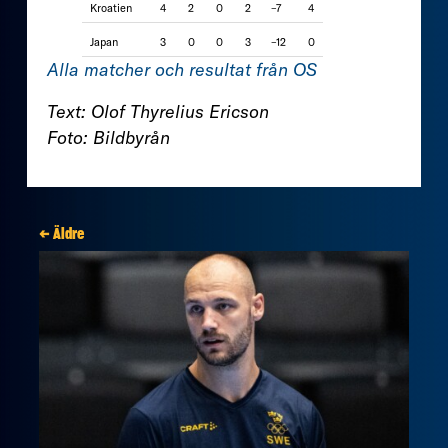
Kroatien
4
2
0
2
–7
4
Japan
3
0
0
3
–12
0
Alla matcher och resultat från OS
Text: Olof Thyrelius Ericson
Foto: Bildbyrån
← Äldre