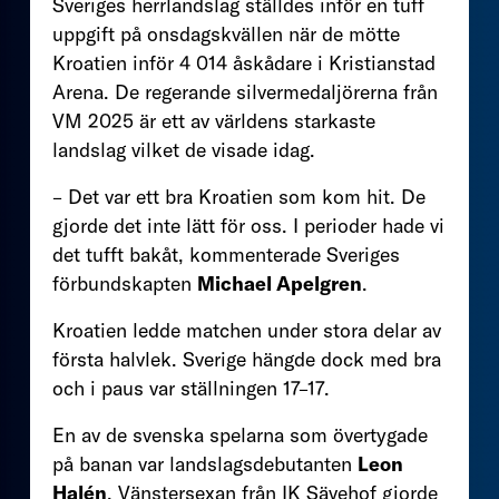
Sveriges herrlandslag ställdes inför en tuff
uppgift på onsdagskvällen när de mötte
Kroatien inför 4 014 åskådare i Kristianstad
Arena. De regerande silvermedaljörerna från
VM 2025 är ett av världens starkaste
landslag vilket de visade idag.
– Det var ett bra Kroatien som kom hit. De
gjorde det inte lätt för oss. I perioder hade vi
det tufft bakåt, kommenterade Sveriges
förbundskapten
Michael Apelgren
.
Kroatien ledde matchen under stora delar av
första halvlek. Sverige hängde dock med bra
och i paus var ställningen 17–17.
En av de svenska spelarna som övertygade
på banan var landslagsdebutanten
Leon
Halén
. Vänstersexan från IK Sävehof gjorde