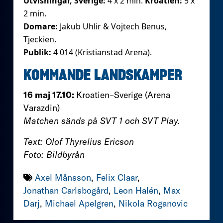
Utvisningar, Sverige:
4 x 2 min.
Kroatien:
5 x
2 min.
Domare:
Jakub Uhlir & Vojtech Benus,
Tjeckien.
Publik:
4 014 (Kristianstad Arena).
KOMMANDE LANDSKAMPER
16 maj 17.10:
Kroatien–Sverige (Arena
Varazdin)
Matchen sänds på SVT 1 och SVT Play.
Text: Olof Thyrelius Ericson
Foto: Bildbyrån
Axel Månsson
,
Felix Claar
,
Jonathan Carlsbogård
,
Leon Halén
,
Max
Darj
,
Michael Apelgren
,
Nikola Roganovic