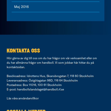
Maj 2016
KONTAKTA OSS
Hör gärna av dig till oss om du har frågor om vår verksamhet eller om
du har allmänna frågor om handboll. Vi som jobbar här hittar du på
kontaktsidan
.
Besöksadress: Idrottens Hus, Skansbrogatan 7, 118 60 Stockholm
Leveransadress: Östgötagatan 98D, 116 64 Stockholm
Postadress: Box 11016, 100 61 Stockholm
E-post:
handbollslandslaget@handboll.rf.se
Läs våra
användarvillkor